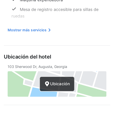
Mesa de registro accesible para sillas de
ruedas
Sala de TV
Mostrar más servicios
Piscina accesible para sillas de ruedas
Internet inalámbrico en cortesía
Baño público accesible para sillas de
Ubicación del hotel
ruedas
103 Sherwood Dr, Augusta, Georgia
Señalización en braille o en relieve
Camino sin escaleras a la entrada
Ubicación
Aparcamiento accesible para sillas de
ruedas
Periódico gratuito