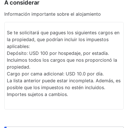
Chimenea en el lobby
A considerar
Desayuno buffet gratis
Información importante sobre el alojamiento
Recepción
Se te solicitará que pagues los siguientes cargos en
Elevador
la propiedad, que podrían incluir los impuestos
Resguardo de equipaje
aplicables:
Depósito: USD 100 por hospedaje, por estadía.
Salida exprés
Incluimos todos los cargos que nos proporcionó la
Desayuno gratis
propiedad.
Cargo por cama adicional: USD 10.0 por día.
Sala
La lista anterior puede estar incompleta. Además, es
posible que los impuestos no estén incluidos.
Centro de negocios
Importes sujetos a cambios.
Personal multilingüe
Dispensador de agua
Recepción 24 horas