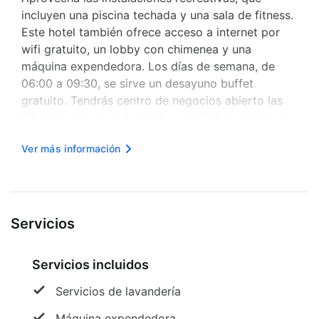
incluyen una piscina techada y una sala de fitness.
Este hotel también ofrece acceso a internet por
wifi gratuito, un lobby con chimenea y una
máquina expendedora. Los días de semana, de
06:00 a 09:30, se sirve un desayuno buffet
gratuito. Tendrás centro de negocios abierto las
24 horas, check-out exprés y periódicos gratis en
el lobby a tu disposición. Hay un estacionamiento
Ver más información
gratis disponible. Te sentirás como en tu propia
casa en una de las 65 habit...
Servicios
Servicios incluidos
Servicios de lavandería
Máquina expendedora