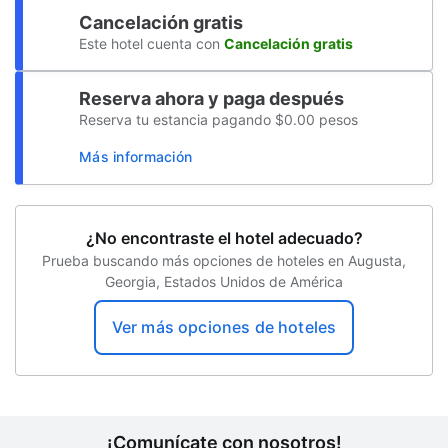
Biblioteca de negocios
Cancelación gratis
Este hotel cuenta con
Cancelación gratis
Golf
Propiedad libre de humo
Reserva ahora y paga después
Reserva tu estancia pagando $0.00 pesos
Seguro
Más información
Servicio de café en el lobby
Estacionamiento sin asistencia gratuito
¿No encontraste el hotel adecuado?
Clases de acondicionamiento físico
Prueba buscando más opciones de hoteles en Augusta,
Renta de computadoras
Georgia, Estados Unidos de América
Centro de negocios abierto las 24 horas
Ver más opciones de hoteles
¡Comunícate con nosotros!