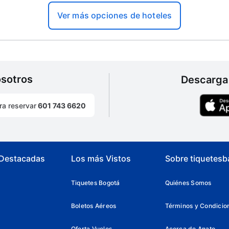
Ver más opciones de hoteles
osotros
Descarga 
ra reservar
601 743 6620
 Destacadas
Los más Vistos
Sobre tiquetesb
Tiquetes Bogotá
Quiénes Somos
Boletos Aéreos
Términos y Condicio
Oferta Vuelos
Acerca de Anato