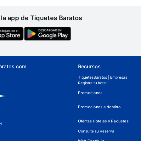
la app de Tiquetes Baratos
aratos.com
Recursos
TiquetesBaratos | Empresas
Registra tu hotel
Promociones
nes
Promociones a destino
Ofertas Hoteles y Paquetes
d
Consulte su Reserva
Web Check-in