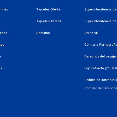
lines
Tiquetes Oferta
Superintendencia de 
Tiquetes Aéreos
Superintendencia de
lines
Destinos
Aerocivil
nes
Contra la Pornografía 
m
Derechos del pasajer
ys
Ley Retracto y/o Des
Política de sostenibi
Contrato de transport