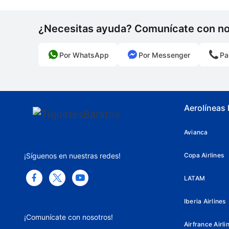
¿Necesitas ayuda? Comunícate con n
Por WhatsApp
Por Messenger
Pa
Aerolíneas
Avianca
¡Síguenos en nuestras redes!
Copa Airlines
LATAM
Iberia Airlines
¡Comunícate con nosotros!
Airfrance Airli