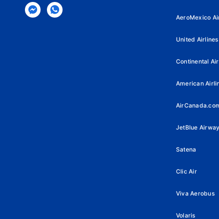
AeroMexico Air
United Airlines
Continental Air
American Airli
AirCanada.co
JetBlue Airwa
Satena
Clic Air
Viva Aerobus
Volaris