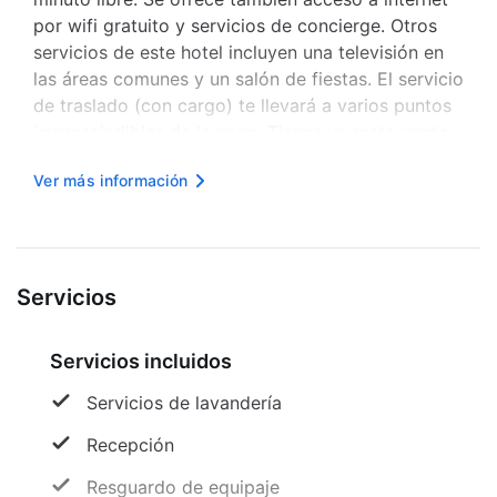
por wifi gratuito y servicios de concierge. Otros
servicios de este hotel incluyen una televisión en
las áreas comunes y un salón de fiestas. El servicio
de traslado (con cargo) te llevará a varios puntos
imprescindibles de la zona. Tienes un restaurante y
una cafetería a tu disposición para comer algo. Y
Ver más información
cuando prefieras quedarte a descansar, puedes
llama...
Servicios
Servicios incluidos
Servicios de lavandería
Recepción
Resguardo de equipaje