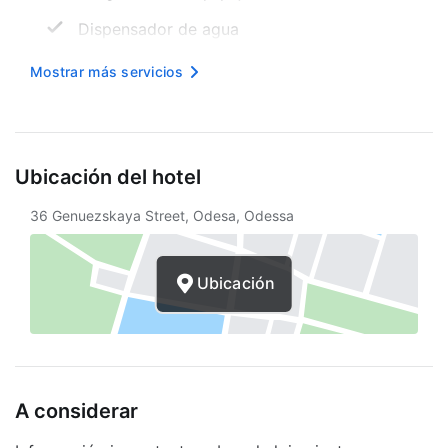
Dispensador de agua
Microondas compartido
Mostrar más servicios
Recepción 24 horas
Sala de TV
Ubicación del hotel
Internet inalámbrico en cortesía
36 Genuezskaya Street, Odesa, Odessa
Área designada para fumar
Seguro
Ubicación
Servicio de café en el lobby
Sauna
Asistencia turística
A considerar
Internet
Elevador