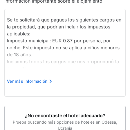
Información importante sobre el alojamiento
Cajero automático
Se te solicitará que pagues los siguientes cargos en
Concierge
la propiedad, que podrían incluir los impuestos
Servicios con cargo extra
aplicables:
Impuesto municipal: EUR 0.87 por persona, por
Traslados al aeropuerto
noche. Este impuesto no se aplica a niños menores
Servicio de traslado de área (de pago)
de 18 años.
Incluimos todos los cargos que nos proporcionó la
propiedad.
Traslado desde/hacia el aeropuerto: EUR 20 por
Ver más información
habitación solo ida.
La lista anterior puede estar incompleta. Además, es
posible que los impuestos no estén incluidos.
Importes sujetos a cambios.
¿No encontraste el hotel adecuado?
Prueba buscando más opciones de hoteles en Odessa,
Ucrania