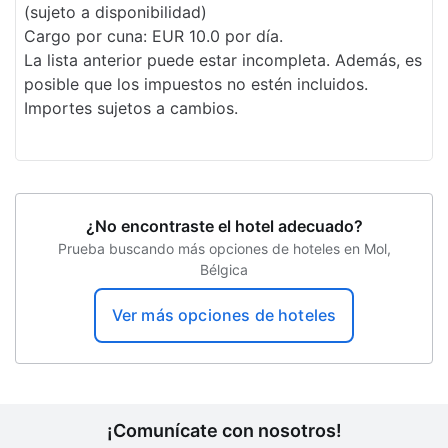
Paseos a caballo
(sujeto a disponibilidad)
Cargo por cuna: EUR 10.0 por día.
Personal multilingüe
La lista anterior puede estar incompleta. Además, es
posible que los impuestos no estén incluidos.
Recepción 24 horas
Importes sujetos a cambios.
Programa de actividades diario
Propiedad libre de humo
Seguro
¿No encontraste el hotel adecuado?
Senderismo
Prueba buscando más opciones de hoteles en Mol,
Bélgica
Elevador
Solárium
Ver más opciones de hoteles
Alquiler de bicicletas en el sitio
Concierge
Servicios con cargo extra
¡Comunícate con nosotros!