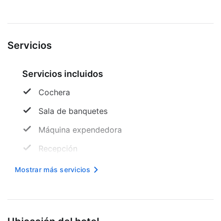
Bar. El desay...
Servicios
Servicios incluidos
Cochera
Sala de banquetes
Máquina expendedora
Recepción
Taquillas
Mostrar más servicios
Mesa de registro accesible para sillas de
ruedas
Internet inalámbrico en cortesía