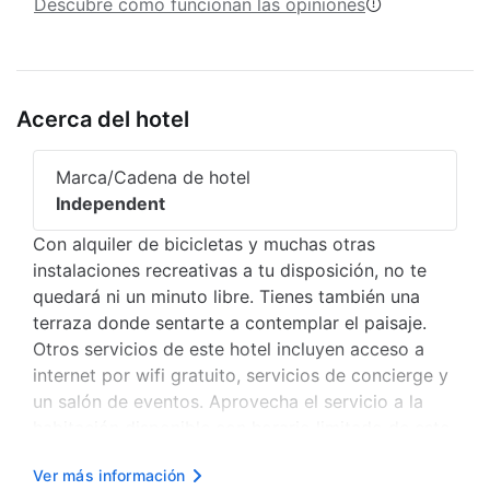
Descubre cómo funcionan las opiniones
Acerca del hotel
Marca/Cadena de hotel
Independent
Con alquiler de bicicletas y muchas otras
instalaciones recreativas a tu disposición, no te
quedará ni un minuto libre. Tienes también una
terraza donde sentarte a contemplar el paisaje.
Otros servicios de este hotel incluyen acceso a
internet por wifi gratuito, servicios de concierge y
un salón de eventos. Aprovecha el servicio a la
habitación disponible con horario limitado de este
hotel. Y para darle el punto final a tu día de la
Ver más información
mejor forma, tómate un refrescante cocktail en el