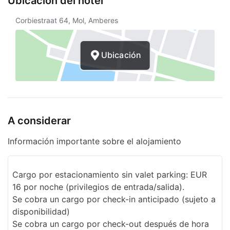
Ubicación del hotel
Baño público accesible para sillas de
Corbiestraat 64, Mol, Amberes
ruedas
Camino sin escaleras a la entrada
Ubicación
Aparcamiento accesible para sillas de
ruedas
Periódico gratuito
Asistencia turística
A considerar
Desayuno buffet gratis
Información importante sobre el alojamiento
Sala con acceso para sillas de ruedas
Cargo por estacionamiento sin valet parking: EUR
Resguardo de equipaje
16 por noche (privilegios de entrada/salida).
Desayuno gratis
Se cobra un cargo por check-in anticipado (sujeto a
disponibilidad)
Servicios de lavandería
Se cobra un cargo por check-out después de hora