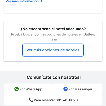
Ver más información
confirmación de la reservación.
Impuesto municipal: del 1 de octubre al 31 de marz...
¿No encontraste el hotel adecuado?
Prueba buscando más opciones de hoteles en Gatteo,
Italia
Ver más opciones de hoteles
¡Comunícate con nosotros!
Por WhatsApp
Por Messenger
Para reservar
601 743 6620