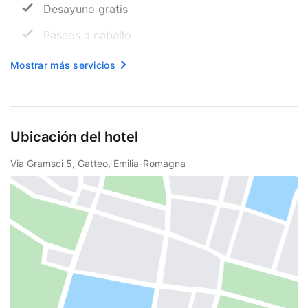
Desayuno gratis
Paseos a caballo
Recepción (horario limitado)
Mostrar más servicios
Windsurf
Internet inalámbrico en cortesía
Ubicación del hotel
Parque infantil
Via Gramsci 5, Gatteo, Emilia-Romagna
Programa de actividades diario
Salón de juegos
Propiedad libre de humo
Seguro
Snack bar
Senderismo