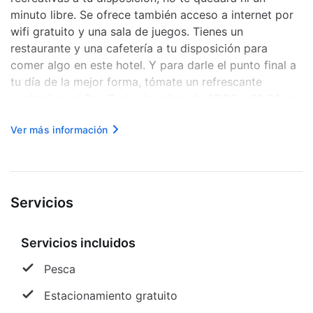
minuto libre. Se ofrece también acceso a internet por
wifi gratuito y una sala de juegos. Tienes un
restaurante y una cafetería a tu disposición para
comer algo en este hotel. Y para darle el punto final a
tu día de la mejor forma, tómate un refrescante
cocktail en el Bar. Todos los días, de 07:30 a 09:30, se
sirve un desayuno continental gratuito. La recepción
Ver más información
tiene un horario limitado. Te ...
Servicios
Servicios incluidos
Pesca
Estacionamiento gratuito