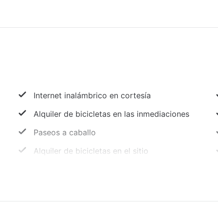
Internet inalámbrico en cortesía
Alquiler de bicicletas en las inmediaciones
Paseos a caballo
Alquiler de bicicletas en el sitio
Paracaidismo en las cercanías
Paseos en lancha
Recepción 24 horas