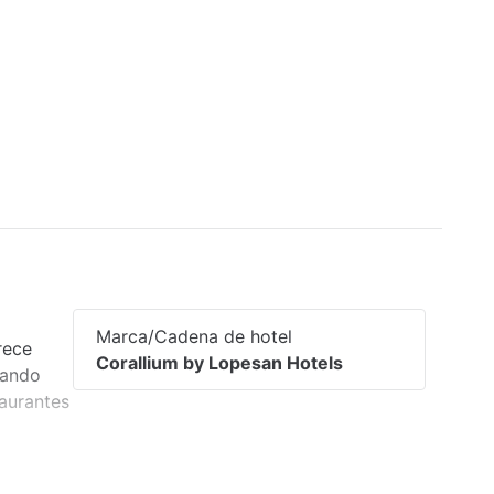
á
Marca/Cadena de hotel
rece
Corallium by Lopesan Hotels
uando
taurantes