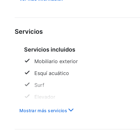
Servicios
Servicios incluidos
Mobiliario exterior
Esquí acuático
Surf
Elevador
Windsurf
Mostrar más servicios
Internet
Resguardo de equipaje