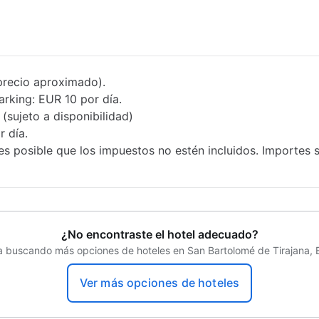
Propiedad libre de humo
Senderismo
Salón de belleza
precio aproximado).
rking: EUR 10 por día.
sujeto a disponibilidad)
Estacionamiento sin asistencia (de pago)
r día.
es posible que los impuestos no estén incluidos. Importes 
¿No encontraste el hotel adecuado?
 buscando más opciones de hoteles en San Bartolomé de Tirajana,
Ver más opciones de hoteles