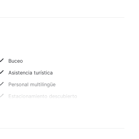
Buceo
Asistencia turística
Personal multilingüe
Estacionamiento descubierto
Vista al jardín
Accesible en silla de ruedas: no
Socorrista en el sitio