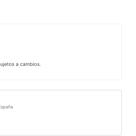
Snorkel
Kayaks
Cajero automático
sujetos a cambios.
 España