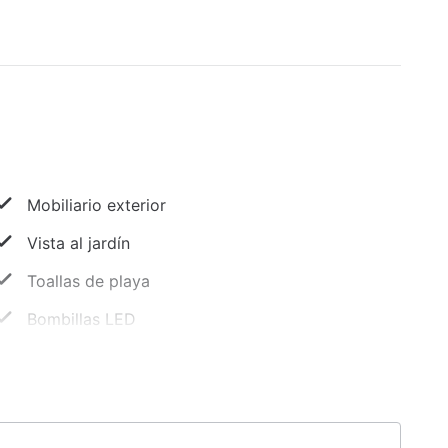
Mobiliario exterior
Vista al jardín
Toallas de playa
Bombillas LED
Resguardo de equipaje
Propiedad libre de humo
Estacionamiento sin asistencia gratuito