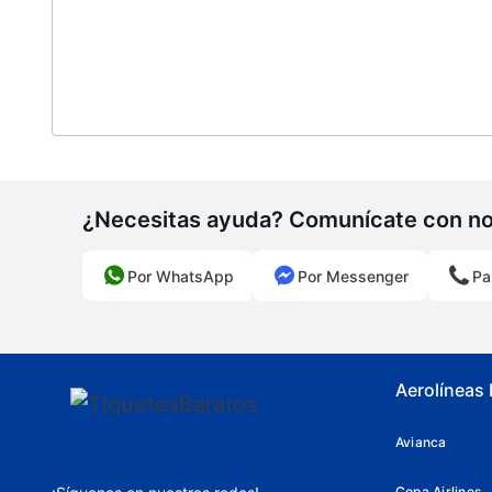
Snorkel
Tumbonas/sillas de playa
¿Necesitas ayuda? Comunícate con n
Por WhatsApp
Por Messenger
Pa
Aerolíneas
Avianca
Copa Airlines