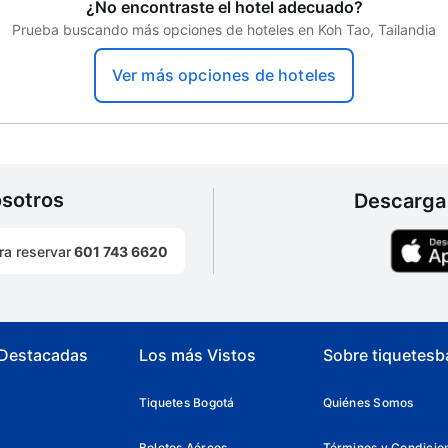
¿No encontraste el hotel adecuado?
Kayaks
Prueba buscando más opciones de hoteles en Koh Tao, Tailandia
Cajero automático
Ver más opciones de hoteles
osotros
Descarga 
ra reservar
601 743 6620
 Destacadas
Los más Vistos
Sobre tiquetesb
Tiquetes Bogotá
Quiénes Somos
Boletos Aéreos
Términos y Condicio