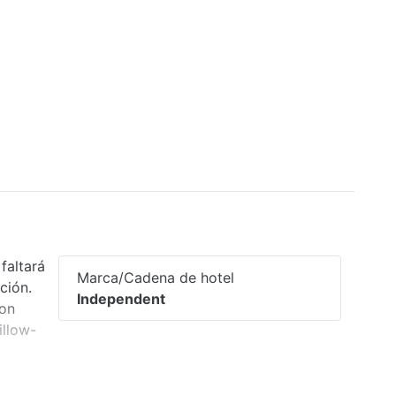
faltará
Marca/Cadena de hotel
ción.
Independent
con
illow-