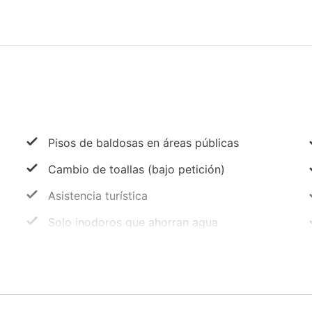
Pisos de baldosas en áreas públicas
Cambio de toallas (bajo petición)
Asistencia turística
Solo inodoros que ahorran agua
Solo duchas que ahorran agua
Recepción (horario limitado)
Senderismo