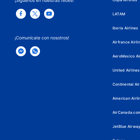
¡Síguenos en nuestras redes!
LATAM
Iberia Airlines
¡Comunícate con nosotros!
Airfrance Airli
AeroMexico Air
United Airlines
Continental Air
American Airli
AirCanada.co
JetBlue Airwa