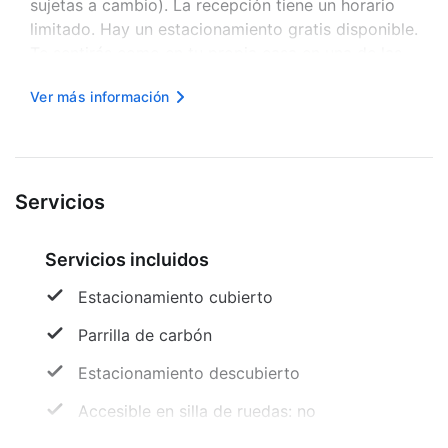
sujetas a cambio). La recepción tiene un horario
limitado. Hay un estacionamiento gratis disponible.
Te sentirás como en tu propia casa en una de las
11 habitaciones. Las distancias se muestran en
Ver más información
números redondeados.
Quebrada de Humahuaca: 0,1 km
Mus...
Servicios
Servicios incluidos
Estacionamiento cubierto
Parrilla de carbón
Estacionamiento descubierto
Accesible en silla de ruedas: no