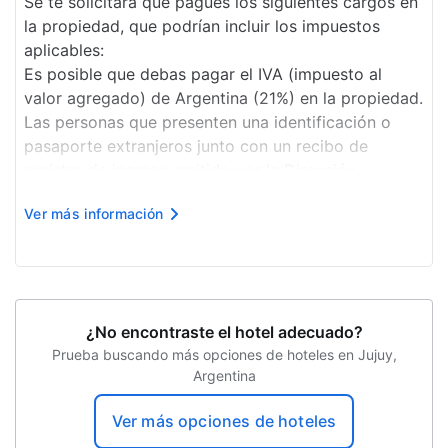
Se te solicitará que pagues los siguientes cargos en
la propiedad, que podrían incluir los impuestos
Vista al jardín
aplicables:
Estacionamiento sin asistencia gratuito
Es posible que debas pagar el IVA (impuesto al
valor agregado) de Argentina (21%) en la propiedad.
Las personas que presenten una identificación o
pasaporte extranjeros junto con un recibo de
registro de ingreso emitido por la Dirección
Nacional de Migraciones de la Argentina y que
Ver más información
paguen con una tarjeta de crédito no emitida en
Argentina o con una transferencia bancari...
¿No encontraste el hotel adecuado?
Prueba buscando más opciones de hoteles en Jujuy,
Argentina
Ver más opciones de hoteles