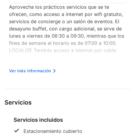
Aprovecha los prácticos servicios que se te
ofrecen, como acceso a internet por wifi gratuito,
servicios de concierge o un salón de eventos. El
desayuno buffet, con cargo adicional, se sirve de
lunes a viernes de 06:30 a 09:30, mientras que los
fines de semana el horario es de 07:00 a 10:00.
LOCALIZE Tendrás acceso a internet por cable
gratis, centro de negocios abierto las 24 horas y
check-out exprés a tu disposición. Hay un
Ver más información
estacionamiento disponible. Reserva una de las
230 habitaciones con ki...
Servicios
Servicios incluidos
Estacionamiento cubierto