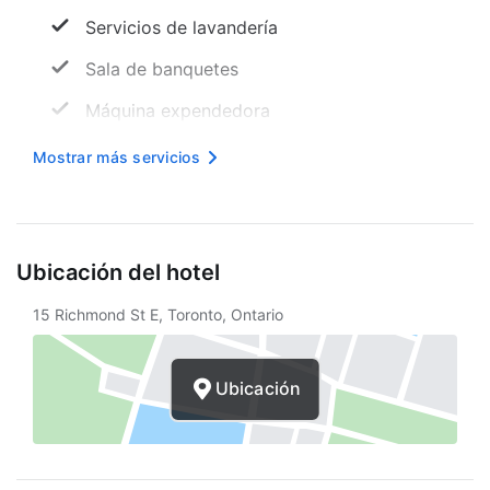
Servicios de lavandería
Sala de banquetes
Máquina expendedora
Recepción
Mostrar más servicios
Sala de reuniones
Mesa de registro accesible para sillas de
ruedas
Ubicación del hotel
Internet inalámbrico en cortesía
15 Richmond St E, Toronto, Ontario
Periódico gratuito
Asistencia turística
Ubicación
Amigable con el medio ambiente
Bombillas LED