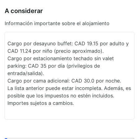
Sala con acceso para sillas de ruedas
A considerar
Resguardo de equipaje
Información importante sobre el alojamiento
Salida exprés
Centro de negocios
Cargo por desayuno buffet: CAD 19.15 por adulto y
CAD 11.24 por niño (precio aproximado).
Personal multilingüe
Cargo por estacionamiento techado sin valet
Recepción 24 horas
parking: CAD 35 por día (privilegios de
entrada/salida).
Golf
Cargo por cama adicional: CAD 30.0 por noche.
La lista anterior puede estar incompleta. Además, es
Propiedad libre de humo
posible que los impuestos no estén incluidos.
Seguro
Importes sujetos a cambios.
Elevador
Centro de negocios abierto las 24 horas
Concierge