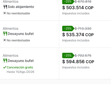
Alimentos
$ 670.816
-25%
Solo alojamiento
$ 503.514
COP
No reembolsable
Impuestos incluidos
Alimentos
$ 713.330
-25%
Desayuno bufet
$ 535.374
COP
No reembolsable
Impuestos incluidos
Alimentos
$ 792.575
-25%
Desayuno bufet
$ 594.856
COP
Cancelación gratis
Impuestos incluidos
Hasta 15/Ago./2026