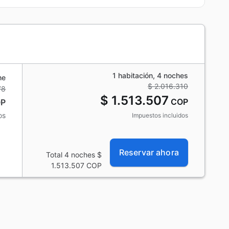
1 habitación, 4 noches
he
$ 2.016.310
78
$ 1.513.507
COP
P
os
Impuestos incluidos
Reservar ahora
Total 4 noches
$
1.513.507
COP