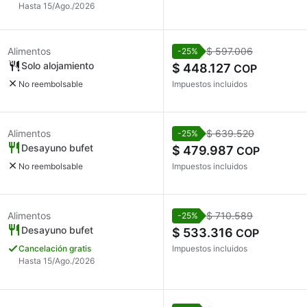
Hasta 15/Ago./2026
Alimentos
$ 597.006
-25%
Solo alojamiento
$ 448.127
COP
No reembolsable
Impuestos incluidos
Alimentos
$ 639.520
-25%
Desayuno bufet
$ 479.987
COP
No reembolsable
Impuestos incluidos
Alimentos
$ 710.589
-25%
Desayuno bufet
$ 533.316
COP
Cancelación gratis
Impuestos incluidos
Hasta 15/Ago./2026