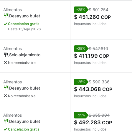
Alimentos
$ 601.254
-25%
Desayuno bufet
$ 451.260
COP
Cancelación gratis
Impuestos incluidos
Hasta 15/Ago./2026
Alimentos
$ 547.810
-25%
Solo alojamiento
$ 411.199
COP
No reembolsable
Impuestos incluidos
Alimentos
$ 590.336
-25%
Desayuno bufet
$ 443.068
COP
No reembolsable
Impuestos incluidos
Alimentos
$ 655.904
-25%
Desayuno bufet
$ 492.283
COP
Cancelación gratis
Impuestos incluidos