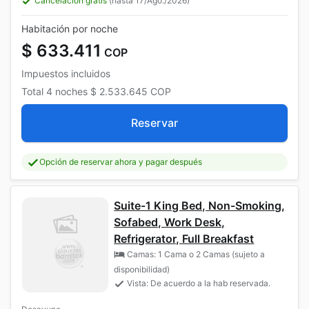
Cancelación gratis
(hasta 17/Ago./2026)
Habitación por noche
$ 633.411
COP
Impuestos incluidos
Total
4 noches
$ 2.533.645
COP
Reservar
Opción de reservar ahora y pagar después
Suite-1 King Bed, Non-Smoking,
Sofabed, Work Desk,
Refrigerator, Full Breakfast
Camas: 1 Cama o 2 Camas (sujeto a
disponibilidad)
Vista: De acuerdo a la hab reservada.