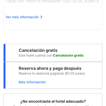
Cargo por check-in anticipado: USD 25.00, sujeto a
Ruta de viaje accesible para sillas de
disponibilidad.
ruedas
Cargo por check-out después de hora: USD 25.00,
Ver más información
sujeto a disponibilidad.
La lista anterior puede estar incompleta. Además, es
posible que los impuestos no estén in...
Cancelación gratis
Este hotel cuenta con
Cancelación gratis
Reserva ahora y paga después
Reserva tu estancia pagando $0.00 pesos
Más información
¿No encontraste el hotel adecuado?