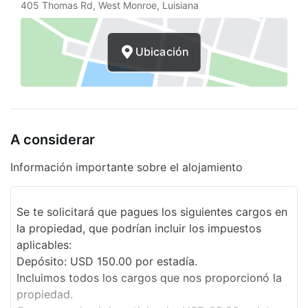
405 Thomas Rd, West Monroe, Luisiana
Cambio de toallas (bajo petición)
Aparcamiento accesible para sillas de
Ubicación
ruedas
Internet
Periódico gratuito
Desayuno gratis
A considerar
Centro de negocios
Información importante sobre el alojamiento
Recepción 24 horas
Se te solicitará que pagues los siguientes cargos en
Programa de actividades diario
la propiedad, que podrían incluir los impuestos
Propiedad libre de humo
aplicables:
Depósito: USD 150.00 por estadía.
Estacionamiento sin asistencia gratuito
Incluimos todos los cargos que nos proporcionó la
Solárium
propiedad.