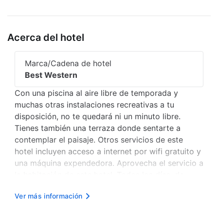
Acerca del hotel
Marca/Cadena de hotel
Best Western
Con una piscina al aire libre de temporada y
muchas otras instalaciones recreativas a tu
disposición, no te quedará ni un minuto libre.
Tienes también una terraza donde sentarte a
contemplar el paisaje. Otros servicios de este
hotel incluyen acceso a internet por wifi gratuito y
una máquina expendedora. Aprovecha el servicio a
la habitación de este hotel. Todos los días, de
06:00 a 10:30, se sirve un desayuno completo
Ver más información
gratuito. Tendrás acceso a internet por cable
gratis, centro de negocios y per...