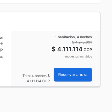
1 habitación, 4 noches
he
$ 4.275.091
63
$ 4.111.114
COP
P
os
Impuestos incluidos
Reservar ahora
Total 4 noches
$
4.111.114
COP