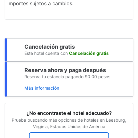
Desayuno gratis
Importes sujetos a cambios.
Centro de negocios
Personal multilingüe
Recepción 24 horas
Cancelación gratis
Recarga de autos eléctricos
Este hotel cuenta con
Cancelación gratis
Programa de actividades diario
Reserva ahora y paga después
Golf
Reserva tu estancia pagando $0.00 pesos
Propiedad libre de humo
Más información
Servicio de café en el lobby
Estacionamiento sin asistencia gratuito
¿No encontraste el hotel adecuado?
Espacio para conferencias
Prueba buscando más opciones de hoteles en Leesburg,
Virginia, Estados Unidos de América
Clases de acondicionamiento físico