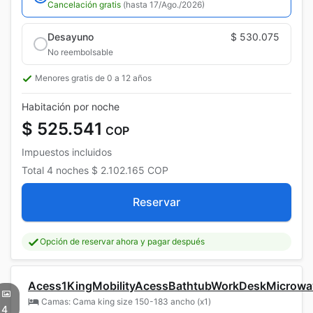
Cancelación gratis
(hasta 17/Ago./2026)
Desayuno
$ 530.075
No reembolsable
Menores gratis de 0 a 12 años
Habitación por noche
$ 525.541
COP
Impuestos incluidos
Total
4 noches
$ 2.102.165
COP
Reservar
Opción de reservar ahora y pagar después
Acess1KingMobilityAcessBathtubWorkDeskMicrowav
Camas: Cama king size 150-183 ancho (x1)
4