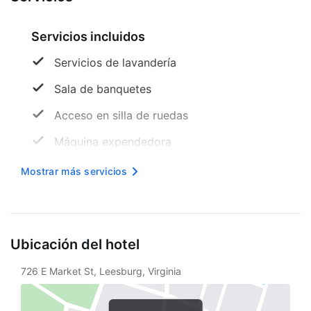
Servicios incluidos
Servicios de lavandería
Sala de banquetes
Acceso en silla de ruedas
Máquina expendedora
Mobiliario exterior
Mostrar más servicios
Sala de reuniones
Tamaño del espacio para conferencias
(metros) -
Ubicación del hotel
Sala de TV
726 E Market St, Leesburg, Virginia
Internet inalámbrico en cortesía