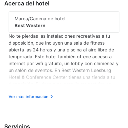
Acerca del hotel
Marca/Cadena de hotel
Best Western
No te pierdas las instalaciones recreativas a tu
disposición, que incluyen una sala de fitness
abierta las 24 horas y una piscina al aire libre de
temporada. Este hotel también ofrece acceso a
internet por wifi gratuito, un lobby con chimenea y
un salón de eventos. En Best Western Leesburg
Hotel & Conference Center tienes una tienda a tu
disposición. El desayuno para llevar gratuito se
sirve entre semana de 06:00 a 09:00, mientras que
Ver más información
el horario de los fines de semana es de 07:00 a
10:00. Tendrá...
Servicios