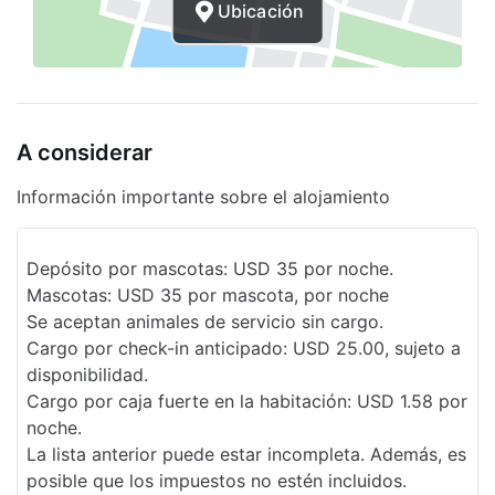
Señalización en braille o en relieve
Ubicación
Orientación auditiva
Aparcamiento accesible para sillas de
ruedas
A considerar
Periódico gratuito
Información importante sobre el alojamiento
Chimenea en el lobby
Gimnasio abierto las 24 horas
Depósito por mascotas: USD 35 por noche.
Elevador
Mascotas: USD 35 por mascota, por noche
Se aceptan animales de servicio sin cargo.
Desayuno gratis para llevar
Cargo por check-in anticipado: USD 25.00, sujeto a
Resguardo de equipaje
disponibilidad.
Cargo por caja fuerte en la habitación: USD 1.58 por
Supermercado o tienda de conveniencia
noche.
La lista anterior puede estar incompleta. Además, es
Salida exprés
posible que los impuestos no estén incluidos.