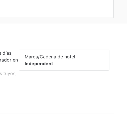
 días,
Marca/Cadena de hotel
erador en
Independent
s tuyos;