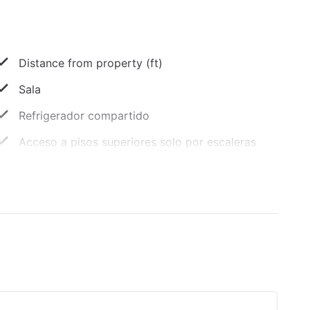
Distance from property (ft)
Sala
Refrigerador compartido
Acceso a pisos superiores solo por escaleras
Desayuno gratis preparado a pedido