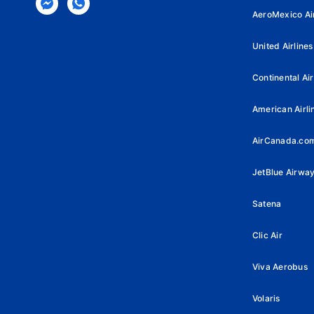
AeroMexico Air
United Airlines
Continental Air
American Airli
AirCanada.co
JetBlue Airwa
Satena
Clic Air
Viva Aerobus
Volaris