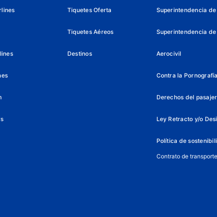
lines
Tiquetes Oferta
Superintendencia de 
Tiquetes Aéreos
Superintendencia de
lines
Destinos
Aerocivil
nes
Contra la Pornografía 
m
Derechos del pasajer
ys
Ley Retracto y/o Des
Política de sostenibi
Contrato de transport