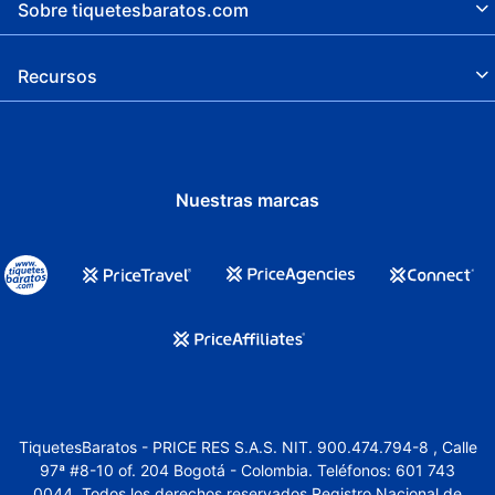
Sobre tiquetesbaratos.com
Salida exprés
Recepción 24 horas
Recursos
Servicio de limpieza a petición
Golf
Propiedad libre de humo
Nuestras marcas
Seguro
Senderismo
Sala de vapor
Aguas termales cercanas
Kayaks
TiquetesBaratos - PRICE RES S.A.S. NIT. 900.474.794-8 , Calle
Espacio para conferencias
97ª #8-10 of. 204 Bogotá - Colombia. Teléfonos: 601 743
Renta de computadoras
0044. Todos los derechos reservados.Registro Nacional de