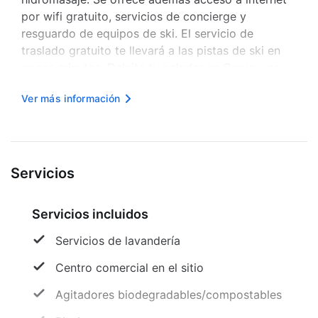
por wifi gratuito, servicios de concierge y
resguardo de equipos de ski. El servicio de
traslado gratuito te llevará a las pistas de ski en
pocos minutos. Deleita tu paladar en Crave, uno
de los 2 restaurantes de este hotel o, si prefieres,
Ver más información
ordena algo del servicio a la habitación disponible
con horario l...
Servicios
Servicios incluidos
Servicios de lavandería
Centro comercial en el sitio
Agitadores biodegradables/compostables