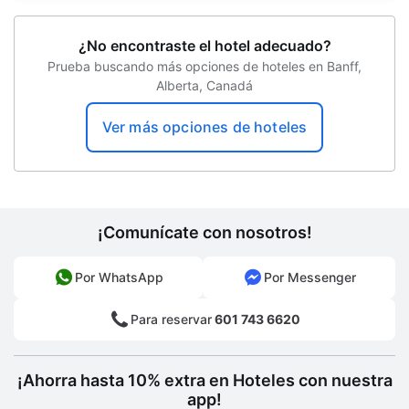
Doble acristalamiento en todas las
¿No encontraste el hotel adecuado?
ventanas
Prueba buscando más opciones de hoteles en Banff,
Alquiler de bicicletas en el sitio
Alberta, Canadá
Estacionamiento cubierto
Ver más opciones de hoteles
Rutas con raquetas de nieve en las
cercanías
Estacionamiento seguro
¡Comunícate con nosotros!
Estacionamiento descubierto
Por WhatsApp
Por Messenger
Sala de banquetes
Pesca
Para reservar
601 743 6620
Salón de baile
¡Ahorra hasta 10% extra en Hoteles con nuestra
Máquina expendedora
app!