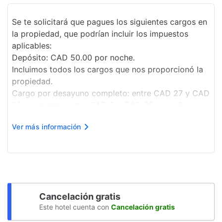
Amigable con el medio ambiente
Se te solicitará que pagues los siguientes cargos en
la propiedad, que podrían incluir los impuestos
Opciones de menú vegetariano
aplicables:
disponibles
Depósito: CAD 50.00 por noche.
Servicio de traslado gratuito a las pistas
Incluimos todos los cargos que nos proporcionó la
propiedad.
Paseos a caballo
Cargo por desayuno completo: entre CAD 27 y CAD
32 por adulto; entre CAD 5 y CAD 30 por niño
Personal multilingüe
(precio aproximado).
Pista de patinaje sobre hielo
Ver más información
Cargo por estacionamiento techado sin valet
parking: CAD 14.70 por día (privilegios de
Dispensador de agua
entrada/salida).
Centro de negocios
Se cobra un cargo p...
Recarga de autos eléctricos
Cancelación gratis
Almacenamiento seguro de bicicletas
Este hotel cuenta con
Cancelación gratis
Elevador