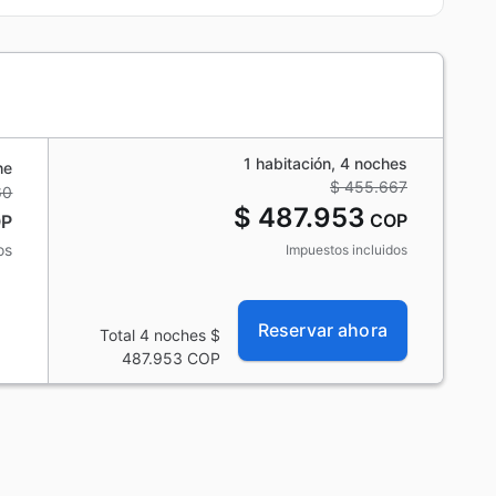
1 habitación, 4 noches
he
$ 455.667
60
$ 487.953
COP
P
os
Impuestos incluidos
Reservar ahora
Total 4 noches
$
487.953
COP