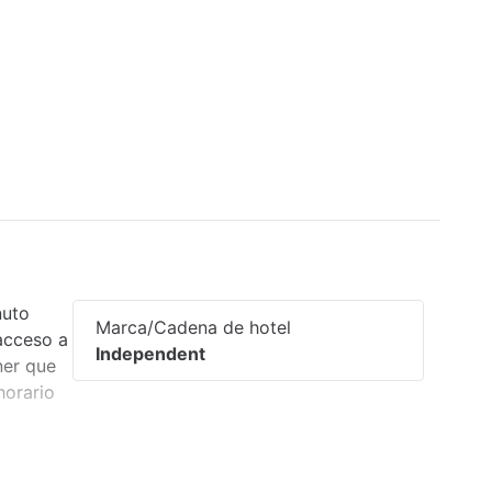
nuto
Marca/Cadena de hotel
 acceso a
Independent
ner que
horario