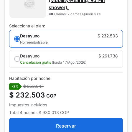
(Mobility/Hearing, Roll-in
shower).
Camas: 2 camas Queen size
Selecciona el plan:
Desayuno
$ 232.503
No reembolsable
Desayuno
$ 261.738
Cancelación gratis
(hasta 17/Ago./2026)
Habitación por noche
$ 253.647
-8%
$ 232.503
COP
Impuestos incluidos
Total
4 noches
$ 930.013
COP
Reservar