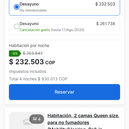
Desayuno
$ 232.503
No reembolsable
Desayuno
$ 261.738
Cancelación gratis
(hasta 17/Ago./2026)
Habitación por noche
$ 253.647
-8%
$ 232.503
COP
Impuestos incluidos
Total
4 noches
$ 930.013
COP
Reservar
Habitación, 2 camas Queen size,
4
para no fumadores