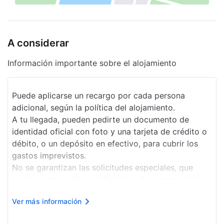
ruedas
Periódico gratuito
A considerar
Asistencia turística
Información importante sobre el alojamiento
Salida exprés
Desayuno gratis
Puede aplicarse un recargo por cada persona
Recepción 24 horas
adicional, según la política del alojamiento.
A tu llegada, pueden pedirte un documento de
Programa de actividades diario
identidad oficial con foto y una tarjeta de crédito o
Golf
débito, o un depósito en efectivo, para cubrir los
gastos imprevistos.
Propiedad libre de humo
No se garantizan las solicitudes especiales, que
están sujetas a disponibilidad en el momento de la
Servicio de café en el lobby
llegada y pueden suponer un recargo adicional.
Servicios de lavandería
Ver más información
El nombre de la tarjeta de crédito utilizada a la
llegada p...
Senderismo