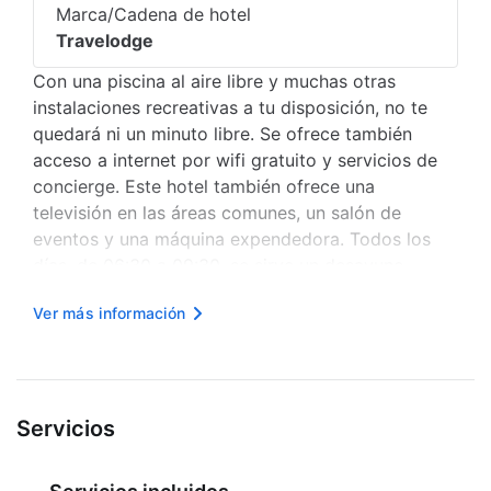
Marca/Cadena de hotel
Travelodge
Con una piscina al aire libre y muchas otras
instalaciones recreativas a tu disposición, no te
quedará ni un minuto libre. Se ofrece también
acceso a internet por wifi gratuito y servicios de
concierge. Este hotel también ofrece una
televisión en las áreas comunes, un salón de
eventos y una máquina expendedora. Todos los
días, de 06:30 a 09:30, se sirve un desayuno
completo gratuito. La propiedad permanecerá
Ver más información
cerrada entre el 05 de enero y el 30 de enero.
Tendrás check-out exprés, periódicos grat...
Servicios