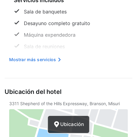
Servicios incluidos
Sala de banquetes
Desayuno completo gratuito
Máquina expendedora
Sala de reuniones
Mesa de registro accesible para sillas de
Mostrar más servicios
ruedas
Sala de TV
Internet inalámbrico en cortesía
Ubicación del hotel
Paracaidismo en las cercanías
3311 Shepherd of the Hills Expressway, Branson, Misuri
Señalización en braille o en relieve
Orientación auditiva
Ubicación
Aparcamiento accesible para sillas de