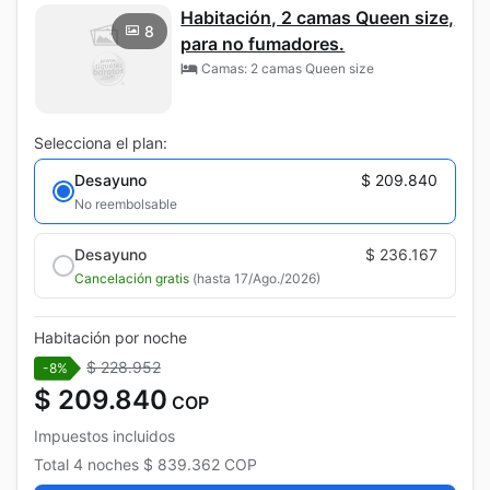
Habitación, 2 camas Queen size,
8
para no fumadores.
Camas: 2 camas Queen size
Selecciona el plan:
Desayuno
$ 209.840
No reembolsable
Desayuno
$ 236.167
Cancelación gratis
(hasta 17/Ago./2026)
Habitación por noche
$ 228.952
-8%
$ 209.840
COP
Impuestos incluidos
Total
4 noches
$ 839.362
COP