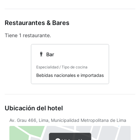
Asistencia turística
Desayuno continental gratuito
Restaurantes & Bares
Resguardo de equipaje
Tiene 1 restaurante.
Desayuno gratis
Bar
Centro de negocios
Recepción 24 horas
Especialidad / Tipo de cocina
Bebidas nacionales e importadas
Programa de actividades diario
Propiedad libre de humo
Seguro
Ubicación del hotel
Snack bar
Av. Grau 466, Lima, Municipalidad Metropolitana de Lima
Servicio de café en el lobby
Senderismo