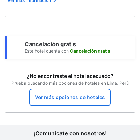
Ver más información
las estadías en Perú que no superen los 60 días.
Incluimos todos los...
Cancelación gratis
Este hotel cuenta con
Cancelación gratis
¿No encontraste el hotel adecuado?
Prueba buscando más opciones de hoteles en Lima, Perú
Ver más opciones de hoteles
¡Comunícate con nosotros!