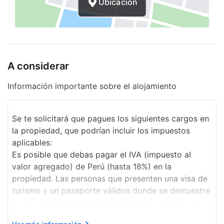
Ubicación
Estacionamiento sin asistencia gratuito
Elevador
Alquiler de bicicletas en el sitio
A considerar
Concierge
Información importante sobre el alojamiento
Servicios con cargo extra
Periódicos
Se te solicitará que pagues los siguientes cargos en
la propiedad, que podrían incluir los impuestos
aplicables:
Es posible que debas pagar el IVA (impuesto al
valor agregado) de Perú (hasta 18%) en la
propiedad. Las personas que presenten una visa de
turismo y un pasaporte válidos donde se demuestre
que no son residentes de Perú estarán exentas del
pago de este impuesto. La exención se aplica solo a