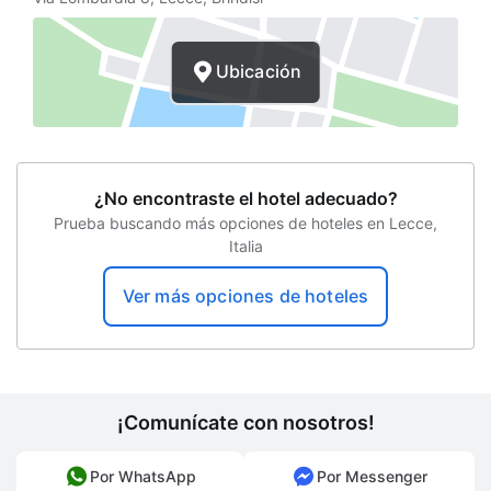
Servicio médico
Caja de seguridad
Ubicación
Cambio de divisas
Elevador
Vista al jardín
¿No encontraste el hotel adecuado?
Terraza
Prueba buscando más opciones de hoteles en Lecce,
Italia
Consigna
Biblioteca
Ver más opciones de hoteles
Sala de reuniones
Sombrillas
Sala
¡Comunícate con nosotros!
Desayuno disponible
Por WhatsApp
Por Messenger