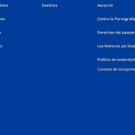
lines
Destinos
Aerocivil
nes
Contra la Pornografía 
m
Derechos del pasajer
ys
Ley Retracto y/o Des
Política de sostenibi
Contrato de transport