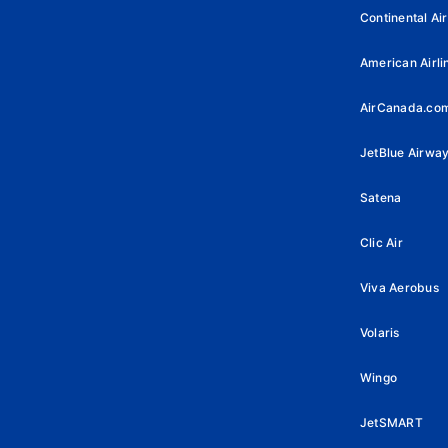
Continental Air
American Airli
AirCanada.co
JetBlue Airwa
Satena
Clic Air
Viva Aerobus
Volaris
Wingo
JetSMART