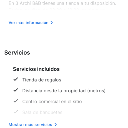
En 3 Archi B&B tienes una tienda a tu disposición.
Todos los días, de 08:30 a 12:30, se sirve un
desayuno continental gratuito. Tendrás check-in
Ver más información
exprés, check-out exprés y resguardo de equipaje
a tu disposic...
Servicios
Servicios incluidos
Tienda de regalos
Distancia desde la propiedad (metros)
Centro comercial en el sitio
Sala de banquetes
Salón de baile
Mostrar más servicios