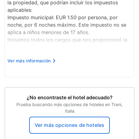
la propiedad, que podrían incluir los impuestos
Supermercado o tienda de conveniencia
aplicables:
Impuesto municipal: EUR 1.50 por persona, por
Salida exprés
noche, por 6 noches máximo. Este impuesto no se
aplica a niños menores de 17 años.
Desayuno gratis
Incluimos todos los cargos que nos proporcionó la
Biblioteca de negocios
propiedad.
Mascotas: EUR 20 por mascota, por estadía
Programa de actividades diario
Ver más información
Se aceptan animales de servicio sin cargo.
Propiedad libre de humo
Cargo por check-in anticipado: EUR 15.00, sujeto a
d...
Estacionamiento sin asistencia gratuito
Solárium
¿No encontraste el hotel adecuado?
Salón de belleza
Prueba buscando más opciones de hoteles en Trani,
Italia
Ver más opciones de hoteles