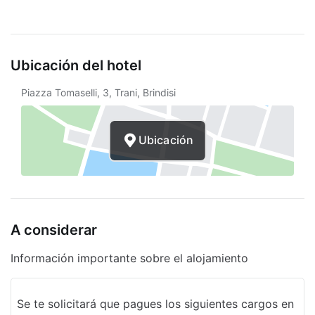
Recepción
Estacionamiento gratuito
Ubicación del hotel
Mobiliario exterior
Piazza Tomaselli, 3, Trani, Brindisi
Estacionamiento en la calle
Entrada exprés
Ubicación
Refrigerador compartido
Internet inalámbrico en cortesía
Vista al jardín
A considerar
Asistencia turística
Desayuno continental gratuito
Información importante sobre el alojamiento
Distance from property (ft)
Se te solicitará que pagues los siguientes cargos en
Resguardo de equipaje