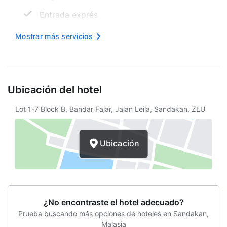
Entrada exprés
Salida exprés
Mostrar más servicios
Personal multilingüe
Recepción 24 horas
Ubicación del hotel
Internet inalámbrico en cortesía
Lot 1-7 Block B, Bandar Fajar, Jalan Leila, Sandakan, ZLU
Propiedad libre de humo
Sauna
Ubicación
Periódico gratuito
Servicios de lavandería
Asistencia turística
¿No encontraste el hotel adecuado?
Sala de vapor
Prueba buscando más opciones de hoteles en Sandakan,
Malasia
Estacionamiento sin asistencia gratuito