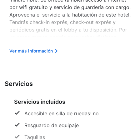
por wifi gratuito y servicio de guardería con cargo.
Aprovecha el servicio a la habitación de este hotel.
Tendrás check-in exprés, check-out exprés y
periódicos gratis en el lobby a tu disposición. Por
un cargo menor, podrás aprovechar distintos
beneficios, como traslado al aeropuerto ida y
Ver más información
vuelta con cargo y estacionamiento gratis. Te
sentirás como en tu ...
Servicios
Servicios incluidos
Accesible en silla de ruedas: no
Resguardo de equipaje
Taquillas