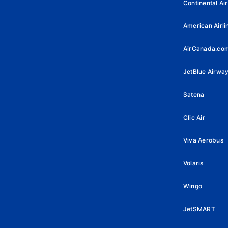
Continental Air
American Airli
AirCanada.co
JetBlue Airwa
Satena
Clic Air
Viva Aerobus
Volaris
Wingo
JetSMART