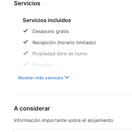
Servicios
Servicios incluidos
Desayuno gratis
Recepción (horario limitado)
Propiedad libre de humo
Elevador
Servicios con cargo extra
Mostrar más servicios
Traslados al aeropuerto
A considerar
Información importante sobre el alojamiento