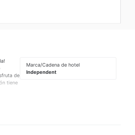
da!
Marca/Cadena de hotel
e
Independent
sfruta de
ón tiene