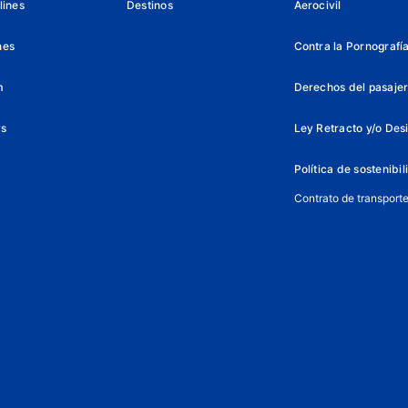
lines
Destinos
Aerocivil
nes
Contra la Pornografía 
m
Derechos del pasajer
ys
Ley Retracto y/o Des
Política de sostenibi
Contrato de transport