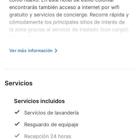
encontrarás también acceso a internet por wifi
gratuito y servicios de concierge. Recorre rápida y
cómodamente los principales sitios de interés de
la zona gracias al servicio de traslado (con cargo).
Prueba deliciosos platillos sin tener que salir de
este hotel, que te ofrece un restaurante y un
Ver más información
variado menú de servicio a la habitación
disponible con horario limi...
Servicios
Servicios incluidos
Servicios de lavandería
Resguardo de equipaje
Recepción 24 horas