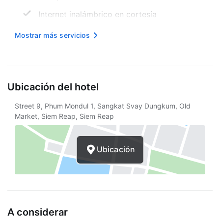
Internet inalámbrico en cortesía
Spa
Mostrar más servicios
Seguro
Alquiler de bicicletas en las inmediaciones
Ubicación del hotel
Periódico gratuito
Street 9, Phum Mondul 1, Sangkat Svay Dungkum, Old
Asistencia turística
Market, Siem Reap, Siem Reap
Solárium
Ruta de viaje accesible para sillas de
Ubicación
ruedas
Concierge
Servicios con cargo extra
A considerar
Servicio de traslado de área (de pago)