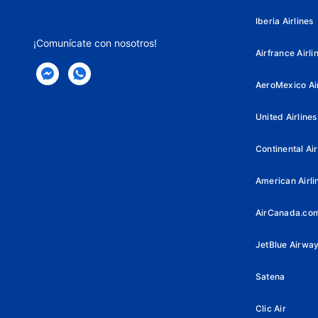
Iberia Airlines
¡Comunícate con nosotros!
Airfrance Airli
AeroMexico Air
United Airlines
Continental Air
American Airli
AirCanada.co
JetBlue Airwa
Satena
Clic Air