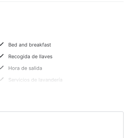
Bed and breakfast
Recogida de llaves
Hora de salida
Servicios de lavandería
Concierge
Secadora de ropa
Hotel libre de humo