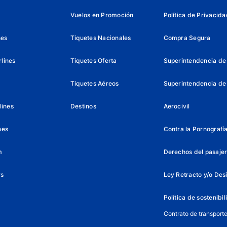
Vuelos en Promoción
Política de Privacida
nes
Tiquetes Nacionales
Compra Segura
lines
Tiquetes Oferta
Superintendencia de 
Tiquetes Aéreos
Superintendencia de
lines
Destinos
Aerocivil
nes
Contra la Pornografía 
m
Derechos del pasajer
ys
Ley Retracto y/o Des
Política de sostenibi
Contrato de transport