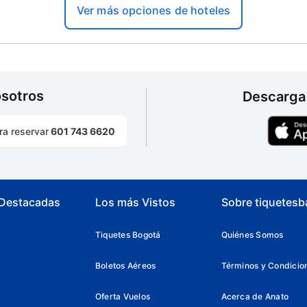
Ver más opciones de hoteles
osotros
Descarga 
ra reservar
601 743 6620
 Destacadas
Los más Vistos
Sobre tiquetesb
Tiquetes Bogotá
Quiénes Somos
Boletos Aéreos
Términos y Condicio
Oferta Vuelos
Acerca de Anato