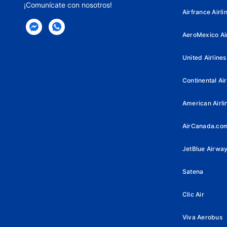
¡Comunícate con nosotros!
Airfrance Airli
AeroMexico Air
United Airlines
Continental Air
American Airli
AirCanada.co
JetBlue Airwa
Satena
Clic Air
Viva Aerobus