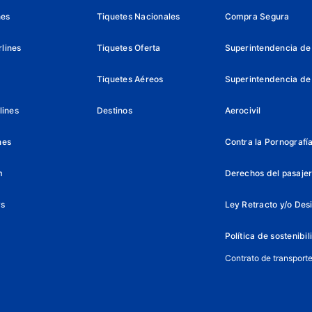
nes
Tiquetes Nacionales
Compra Segura
lines
Tiquetes Oferta
Superintendencia de 
Tiquetes Aéreos
Superintendencia de
lines
Destinos
Aerocivil
nes
Contra la Pornografía 
m
Derechos del pasajer
ys
Ley Retracto y/o Des
Política de sostenibi
Contrato de transport