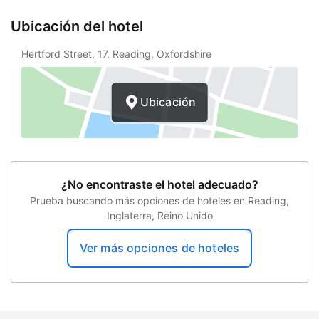
Recepción
Ubicación del hotel
Hora de entrada
Hertford Street, 17, Reading, Oxfordshire
Hora de salida
Salida tardía
Ubicación
Internet inalámbrico
Elevador
Toallas
¿No encontraste el hotel adecuado?
Prueba buscando más opciones de hoteles en Reading,
LGTBIQ friendly
Inglaterra, Reino Unido
Depósito a la llegada
Ver más opciones de hoteles
Identificación a la llegada
Hotel libre de humo
Edad mínima de check-in