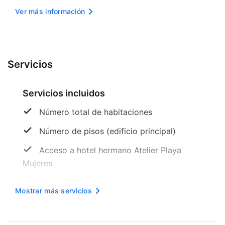
acceso por ascensor, cambio de ropa de cama,
Ver más información
servicio de limpieza, un sistema de entrada seguro
y wifi gratuito. Todos los a...
Servicios
Servicios incluidos
Número total de habitaciones
Número de pisos (edificio principal)
Acceso a hotel hermano Atelier Playa
Mujeres
American Express
Mostrar más servicios
Se aceptan tarjetas de crédito
No hay aparcamiento