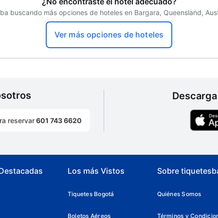
¿No encontraste el hotel adecuado?
ba buscando más opciones de hoteles en Bargara, Queensland, Aust
Ver más opciones de hoteles
osotros
Descarga 
ra reservar
601 743 6620
 Destacadas
Los más Vistos
Sobre tiquetesb
Tiquetes Bogotá
Quiénes Somos
Boletos Aéreos
Términos y Condicio