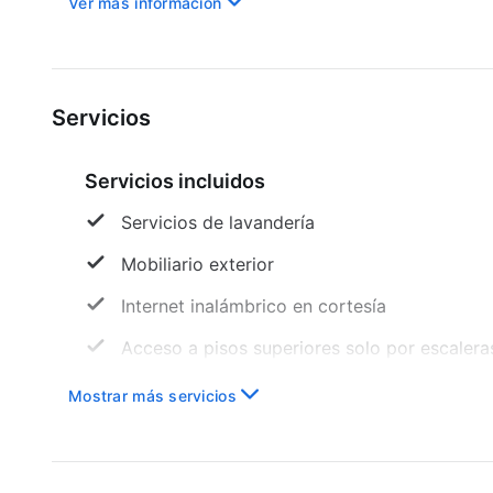
Ver más información
Servicios
Servicios incluidos
Servicios de lavandería
Mobiliario exterior
Internet inalámbrico en cortesía
Acceso a pisos superiores solo por escalera
Camino sin escaleras a la entrada
Mostrar más servicios
Casa club
Paseos a caballo