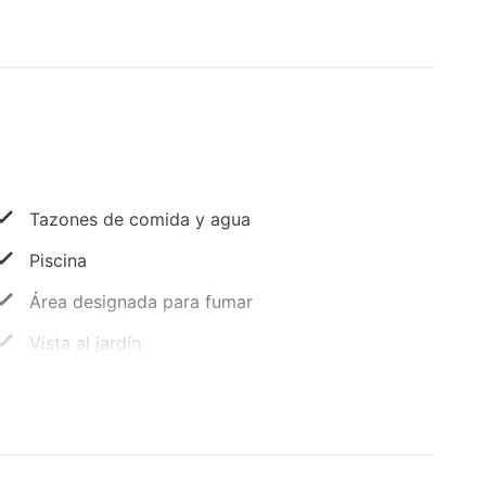
Tazones de comida y agua
Piscina
Área designada para fumar
Vista al jardín
Asistencia turística
Salida exprés
Asador