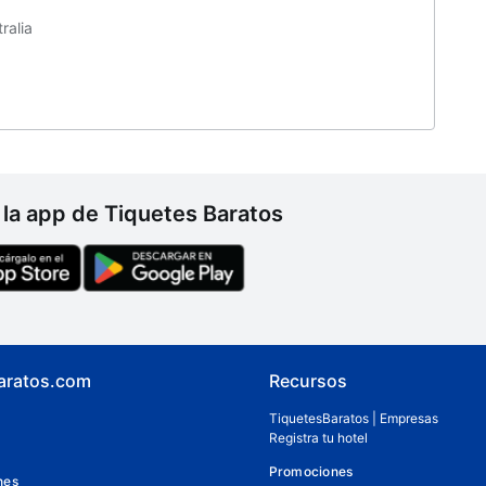
ralia
la app de Tiquetes Baratos
aratos.com
Recursos
TiquetesBaratos | Empresas
Registra tu hotel
Promociones
nes