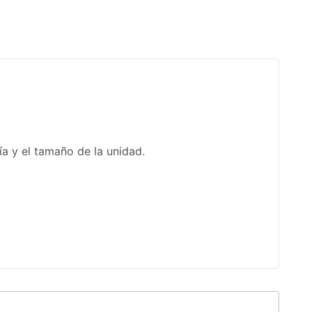
Senderismo
Ruta de viaje accesible para sillas de ruedas
ía y el tamaño de la unidad.