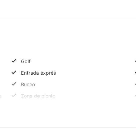
Golf
Entrada exprés
Buceo
s
Zona de pícnic
Alquiler de bicicletas en las inmediaciones
Resguardo de equipaje
Biblioteca de negocios