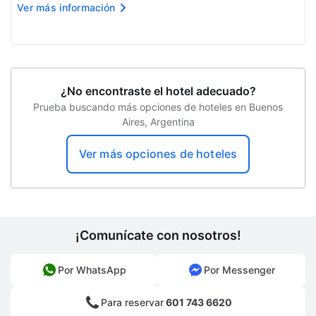
Ver más información
pasaporte extranjeros junto con un recibo de
registro de ingreso emitido por la Dirección
Nacional de Migrac...
¿No encontraste el hotel adecuado?
Prueba buscando más opciones de hoteles en Buenos
Aires, Argentina
Ver más opciones de hoteles
¡Comunícate con nosotros!
Por WhatsApp
Por Messenger
Para reservar
601 743 6620