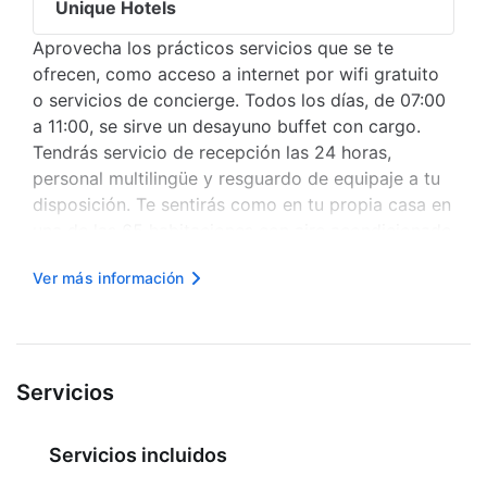
Unique Hotels
Aprovecha los prácticos servicios que se te
ofrecen, como acceso a internet por wifi gratuito
o servicios de concierge. Todos los días, de 07:00
a 11:00, se sirve un desayuno buffet con cargo.
Tendrás servicio de recepción las 24 horas,
personal multilingüe y resguardo de equipaje a tu
disposición. Te sentirás como en tu propia casa en
una de las 65 habitaciones con aire acondicionado
y televisión LCD. Las camas cuentan con
Ver más información
colchones con pillow-top, cubrecama y ropa de
cama de alta calidad para ...
Servicios
Servicios incluidos