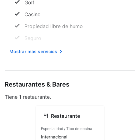
Golf
Casino
Propiedad libre de humo
Seguro
Accesible en silla de ruedas: no
Mostrar más servicios
Resguardo de equipaje
Asistencia turística
Restaurantes & Bares
Personal multilingüe
Tiene 1 restaurante.
Recepción 24 horas
Internet inalámbrico en cortesía
Restaurante
Concierge
Especialidad / Tipo de cocina
Servicios con cargo extra
Internacional