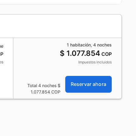
1 habitación, 4 noches
he
$ 1.077.854
P
COP
os
Impuestos incluidos
Reservar ahora
Total 4 noches
$
1.077.854
COP