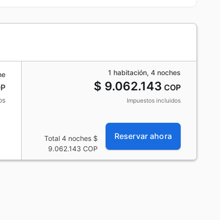
1 habitación, 4 noches
he
$ 9.062.143
P
COP
os
Impuestos incluidos
Reservar ahora
Total 4 noches
$
9.062.143
COP