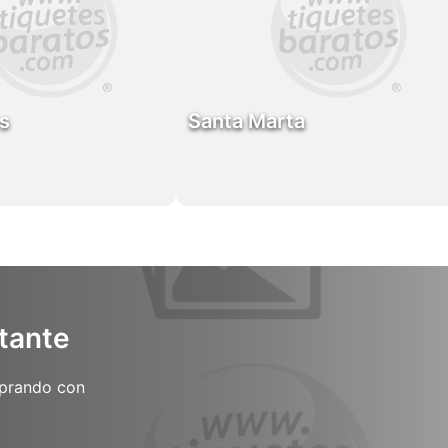
s
Santa Marta
tante
mprando con