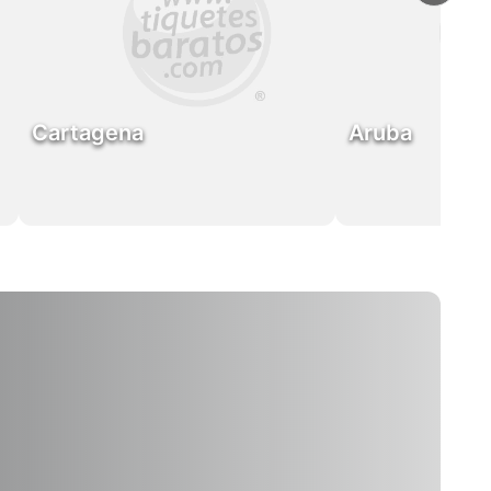
Cartagena
Aruba