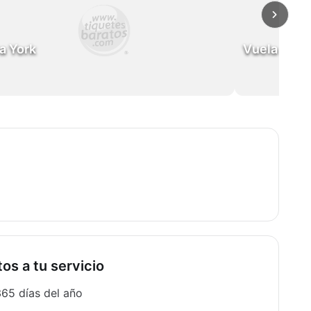
a York
Vuela a Ci
os a tu servicio
365 días del año