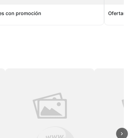
es con promoción
Ofertas Espe