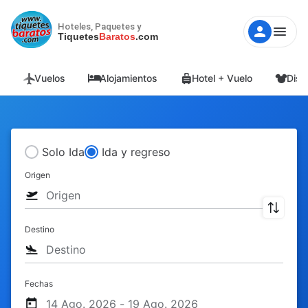
Hoteles, Paquetes y
Tiquetes
Baratos
.com
Vuelos
Alojamientos
Hotel + Vuelo
Disn
Solo Ida
Ida y regreso
Origen
Destino
Fechas