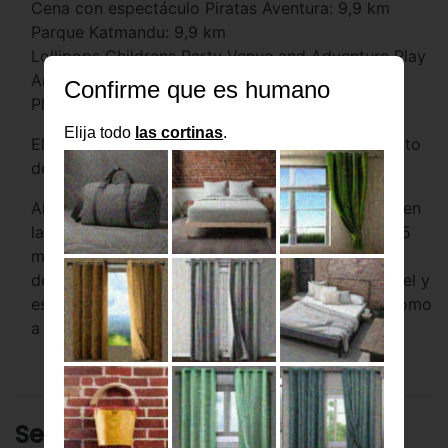
Cena con espectáculo Piratas Aventura: 9,9 km
Parque Katmandu: 9,9 km
Lollipops Childrens Party Venue and Adventure Play
Area: 10,3 km
Playa de Palma Nova: 10,8 km
El aeropuerto principal más cercano es Aeropuerto
de Palma de Mallorca (PMI) a 36,1 km
Al reservar tu estadía en Cupido Boutique Hotel, en
la zona de Peguera, en Calvià, te encontrarás a 15
minutos en auto de Puerto de Andrach y Puerto
deportivo Puerto Portals. Hospédate en este hotel y
estarás a 10,8 km de Playa de Palma Nova, así como
a 18,4 km de Cala Mayor. En Calvià (Peguera)
Servicios