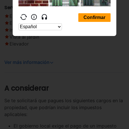
Servicios principales
Estacionamiento gratuito
Estacionamiento en la calle
Internet inalámbrico en cortesía
Vista al jardín
Elevador
Ver más información
A considerar
Se te solicitará que pagues los siguientes cargos en la
propiedad, que podrían incluir los impuestos
aplicables:
El gobierno local exige el pago de un impuesto