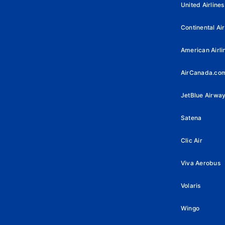
United Airlines
Continental Air
American Airli
AirCanada.co
JetBlue Airwa
Satena
Clic Air
Viva Aerobus
Volaris
Wingo