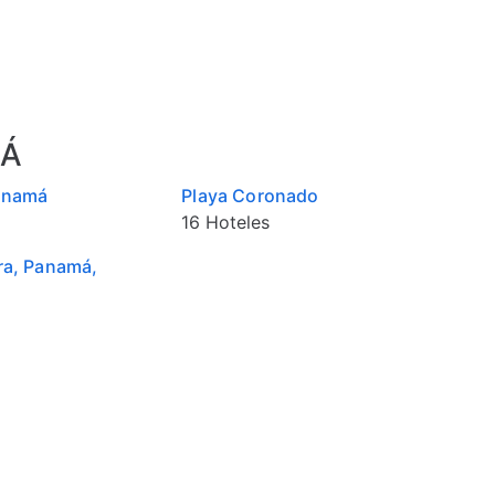
Á
anamá
Playa Coronado
16 Hoteles
ra, Panamá,