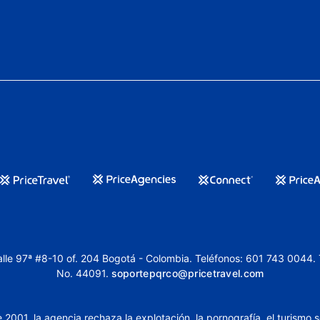
lle 97ª #8-10 of. 204 Bogotá - Colombia. Teléfonos: 601 743 0044.
No. 44091.
soportepqrco@pricetravel.com
 de 2001, la agencia rechaza la explotación, la pornografía, el turi