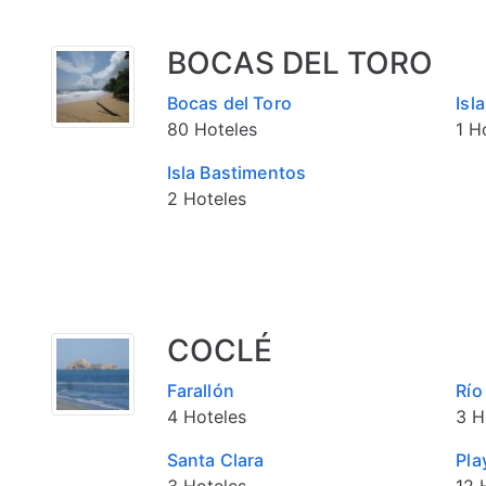
BOCAS DEL TORO
Bocas del Toro
Isl
80 Hoteles
1 H
Isla Bastimentos
2 Hoteles
COCLÉ
Farallón
Río
4 Hoteles
3 H
Santa Clara
Pla
3 Hoteles
12 