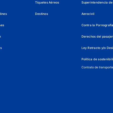
Tiquetes Aéreos
Superintendencia de
lines
Destinos
Aerocivil
nes
Contra la Pornografía 
m
Derechos del pasajer
ys
Ley Retracto y/o Des
Política de sostenibi
Contrato de transport