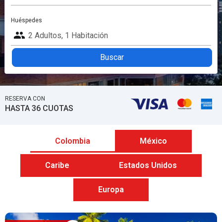
Huéspedes
people
Buscar
RESERVA CON
HASTA 36 CUOTAS
Colombia
México
Caribe
Estados Unidos
Europa