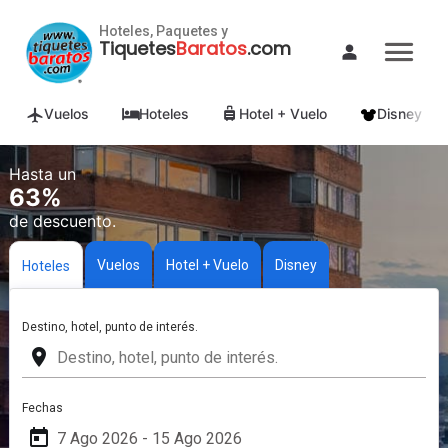
Hoteles, Paquetes y
Tiquetes
Baratos
.com
Vuelos
Hoteles
Hotel + Vuelo
Disney
Hasta un
63%
de descuento.
Vuelos
Hotel + Vuelo
Disney
Hoteles
Destino, hotel, punto de interés.
place
Fechas
today