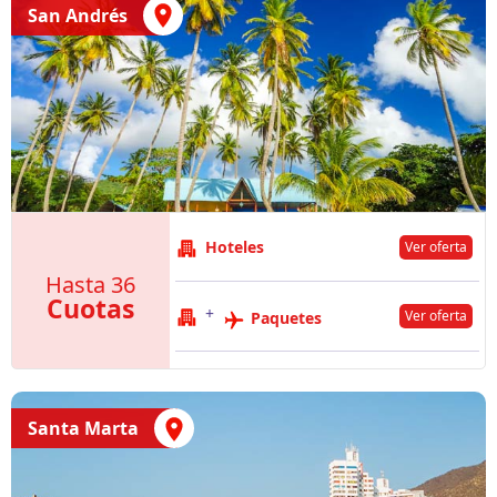
San Andrés
Hoteles
Ver oferta
Hasta 36
Cuotas
+
Ver oferta
Paquetes
Santa Marta