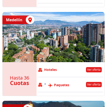
Medellín
Hoteles
Ver oferta
Hasta 36
Cuotas
+
Ver oferta
Paquetes