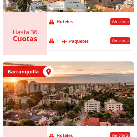
Hoteles
Ver oferta
Hasta 36
Cuotas
+
Ver oferta
Paquetes
Barranquilla
Hoteles
Ver oferta