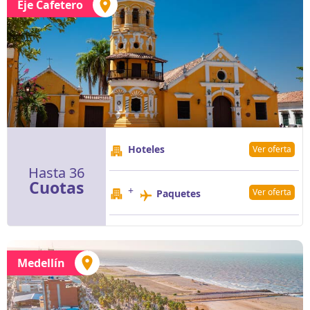
Eje Cafetero
Hoteles
Ver oferta
Hasta 36
Cuotas
+
Ver oferta
Paquetes
Medellín