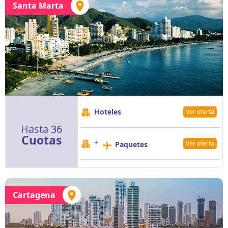
Santa Marta
Hoteles
Ver oferta
Hasta 36
Cuotas
+
Ver oferta
Paquetes
Cartagena