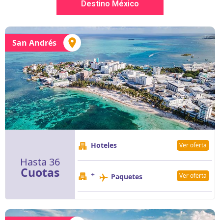
Destino México
San Andrés
Hoteles
Ver oferta
Hasta 36
Cuotas
+
Ver oferta
Paquetes