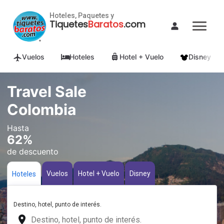
Hoteles, Paquetes y
Tiquetes
Baratos
.com
Vuelos
Hoteles
Hotel + Vuelo
Disney
Travel Sale
Colombia
Hasta
62%
de descuento
Vuelos
Hotel + Vuelo
Disney
Hoteles
Destino, hotel, punto de interés.
place