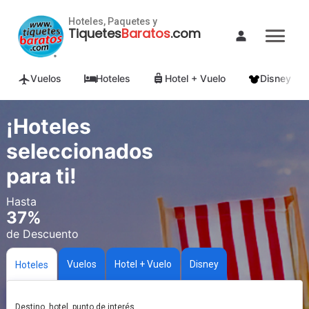
Hoteles, Paquetes y
Tiquetes
Baratos
.com
Vuelos
Hoteles
Hotel + Vuelo
Disney
¡Hoteles
seleccionados
para ti!
Hasta
37%
de Descuento
Vuelos
Hotel + Vuelo
Disney
Hoteles
Destino, hotel, punto de interés.