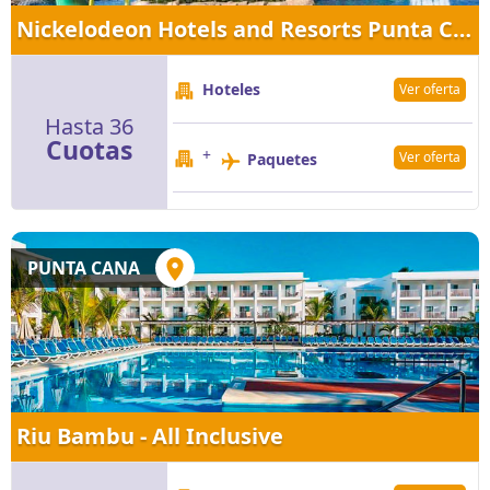
Nickelodeon Hotels and Resorts Punta Cana By Karisma
Hoteles
Ver oferta
Hasta 36
Cuotas
+
Ver oferta
Paquetes
PUNTA CANA
Riu Bambu - All Inclusive