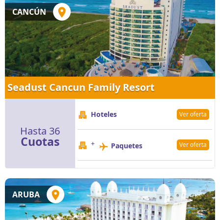
CANCÚN
Seadust Cancun Family Resort
Hoteles
Ver oferta
Hasta 36
Cuotas
+
Ver oferta
Paquetes
ARUBA