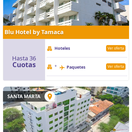
Blu Hotel by Tamaca
Hoteles
Ver oferta
Hasta 36
Cuotas
+
Ver oferta
Paquetes
SANTA MARTA