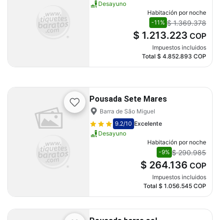
Desayuno
Habitación por noche
$ 1.369.378
-11%
$ 1.213.223
COP
Impuestos incluidos
Total
$ 4.852.893
COP
Pousada Sete Mares
Barra de São Miguel
9.2
/10
Excelente
Desayuno
Habitación por noche
$ 290.985
-9%
$ 264.136
COP
Impuestos incluidos
Total
$ 1.056.545
COP