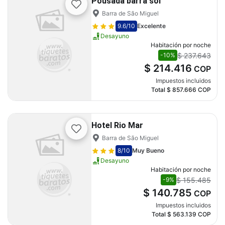
Pousada barra sol
Barra de São Miguel
9.6
/10
Excelente
Desayuno
Habitación por noche
$ 237.643
-10%
$ 214.416
COP
Impuestos incluidos
Total
$ 857.666
COP
Hotel Rio Mar
Barra de São Miguel
8
/10
Muy Bueno
Desayuno
Habitación por noche
$ 155.485
-9%
$ 140.785
COP
Impuestos incluidos
Total
$ 563.139
COP