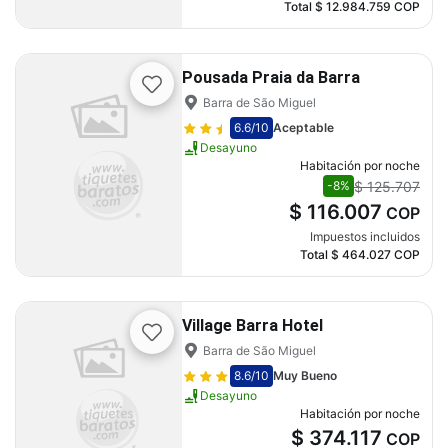
Total
$ 12.984.759
COP
Pousada Praia da Barra
Barra de São Miguel
6.6
/10
Aceptable
Desayuno
Habitación por noche
$ 125.707
-8%
$ 116.007
COP
Impuestos incluidos
Total
$ 464.027
COP
Village Barra Hotel
Barra de São Miguel
8.6
/10
Muy Bueno
Desayuno
Habitación por noche
$ 374.117
COP