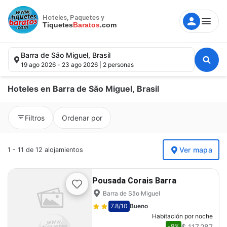
Hoteles, Paquetes y
Tiquetes
Baratos
.com
Barra de São Miguel, Brasil
19 ago 2026 - 23 ago 2026 | 2 personas
Hoteles en Barra de São Miguel, Brasil
Destino, hotel, punto de interés.
Filtros
Ordenar por
Fechas
Ver mapa
1 - 11 de 12 alojamientos
Huéspedes
Pousada Corais Barra
Barra de São Miguel
Buscar
7.8
/10
Bueno
Habitación por noche
$ 117.287
-9%