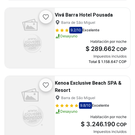
Vivá Barra Hotel Pousada
Barra de São Miguel
9.2
/10
Excelente
Desayuno
Habitación por noche
$ 289.662
COP
Impuestos incluidos
Total
$ 1.158.647
COP
Kenoa Exclusive Beach SPA &
Resort
Barra de São Miguel
9.8
/10
Excelente
Desayuno
Habitación por noche
$ 3.246.190
COP
Impuestos incluidos