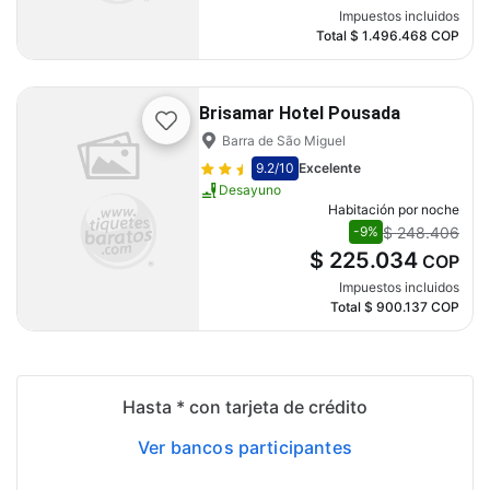
Impuestos incluidos
Total
$ 1.496.468
COP
Brisamar Hotel Pousada
Barra de São Miguel
9.2
/10
Excelente
Desayuno
Habitación por noche
$ 248.406
-9%
$ 225.034
COP
Impuestos incluidos
Total
$ 900.137
COP
Hasta * con tarjeta de crédito
Ver bancos participantes