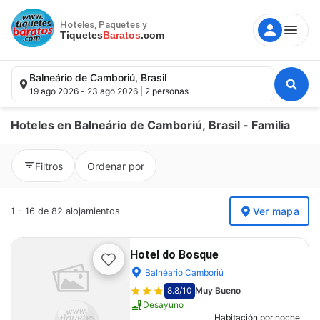
Hoteles, Paquetes y
Tiquetes
Baratos
.com
Balneário de Camboriú, Brasil
19 ago 2026 - 23 ago 2026 | 2 personas
Hoteles en Balneário de Camboriú, Brasil - Familia
Destino, hotel, punto de interés.
Filtros
Ordenar por
Fechas
Ver mapa
1 - 16 de 82 alojamientos
Huéspedes
Hotel do Bosque
Balnéario Camboriú
Buscar
8.8
/10
Muy Bueno
Desayuno
Habitación por noche