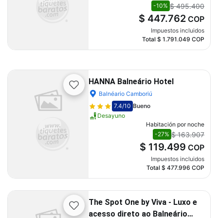
$ 495.400
-10%
$ 447.762
COP
Impuestos incluidos
Total
$ 1.791.049
COP
HANNA Balneário Hotel
Balnéario Camboriú
7.4
/10
Bueno
Desayuno
Habitación por noche
$ 163.907
-27%
$ 119.499
COP
Impuestos incluidos
Total
$ 477.996
COP
The Spot One by Viva - Luxo e
acesso direto ao Balneário