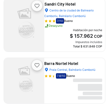
Sandri City Hotel
Centro de la ciudad de Balneario
Camboriu, Balnéario Camboriú
7
/10
Bueno
Desayuno
Habitación por noche
$ 157.962
COP
Impuestos incluidos
Total
$ 631.848
COP
Barra Nortel Hotel
Praia Central, Balnéario Camboriú
7.8
/10
Bueno