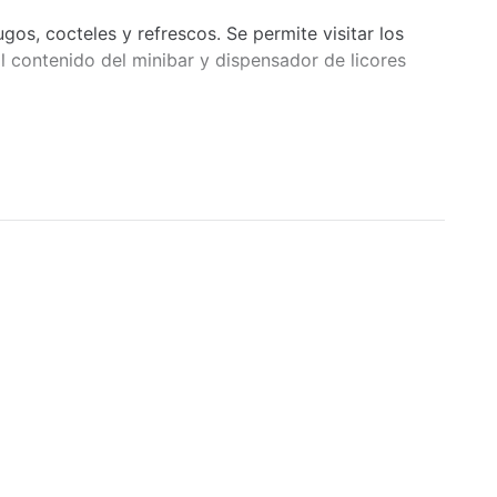
Extintores
gos, cocteles y refrescos. Se permite visitar los
El contenido del minibar y dispensador de licores
Seguridad
Ventilador
Área para fumadores
Servicio de despertador
Para todas las edades
Tumbonas/sillas de playa
Bañera de hidromasaje
Servicios de salud y belleza
 buceo en la piscina.
Niñera