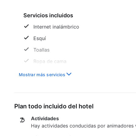
Servicios incluidos
Internet inalámbrico
Esquí
Toallas
Ropa de cama
Mobiliario exterior
Mostrar más servicios
Zona de juegos para niños
Club de niños
Plan todo incluido del hotel
Entretenimiento nocturno
Actividades
Personal de animación
Hay actividades conducidas por animadores v
Minibar