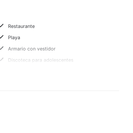
Restaurante
Playa
Armario con vestidor
Discoteca para adolescentes
Eventos deportivos en directo (emisión)
Aeróbic
Casino
Ping pong
Traslados al puerto de cruceros
Recepción 24 horas