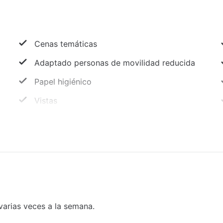
Cenas temáticas
Adaptado personas de movilidad reducida
Papel higiénico
Vistas
Enchufe cerca de la cama
Club nocturno
Música / espectáculos en directo
Snorkel
Cafetería
arias veces a la semana.
Snack bar