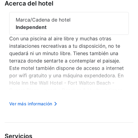
Acerca del hotel
Marca/Cadena de hotel
Independent
Con una piscina al aire libre y muchas otras
instalaciones recreativas a tu disposición, no te
quedará ni un minuto libre. Tienes también una
terraza donde sentarte a contemplar el paisaje.
Este motel también dispone de acceso a internet
por wifi gratuito y una máquina expendedora. En
Hole Inn the Wall Hotel - Fort Walton Beach -
Sunset Plaza - nearby Beaches & Hurlburt tienes
un restaurante a tu disposición para comer algo.
Ver más información
Disfruta de tu bebida favorita en el Bar. Tendrás
servicio de recepción...
Servicios