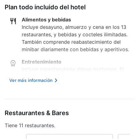
Plan todo incluido del hotel
Alimentos y bebidas
Incluye desayuno, almuerzo y cena en los 13
restaurantes, y bebidas y cocteles ilimitadas.
También comprende reabastecimiento del
minibar diariamente con bebidas y aperitivos.
Entretenimiento
Incluye espectaculares shows nocturnos. El
programa varía diariamente.
Ver más información
Actividades
Actividades diarias conducidas por
animadores. El programa varía diariamente e
incluye yoga, aeróbicos y actividades
Restaurantes & Bares
culturales.
Tiene 11 restaurantes.
Otros
Incluye artículos de bienvenida