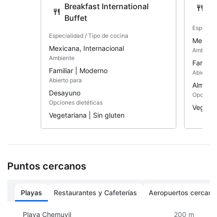
Breakfast International
Ch
personalizados, servicio de playa y piscina y
Buffet
servicio de concierge.
Especiali
Especialidad / Tipo de cocina
Mexica
Mexicana, Internacional
Ambient
Ambiente
Familia
Familiar | Moderno
Abierto p
Abierto para
Almuerz
Desayuno
Opciones
Opciones dietéticas
Vegetar
Vegetariana | Sin gluten
Puntos cercanos
Playas
Restaurantes y Cafeterías
Aeropuertos cercano
Playa Chemuyil
200 m