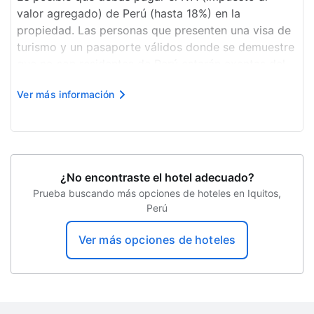
valor agregado) de Perú (hasta 18%) en la
Snack bar
propiedad. Las personas que presenten una visa de
Servicio de café en el lobby
turismo y un pasaporte válidos donde se demuestre
que no son residentes de Perú estarán exentas del
Senderismo
pago de este impuesto. La exención se aplica solo a
Ver más información
Solárium
las estadías en Perú que no superen los 60 días.
Incluimos todos los...
¿No encontraste el hotel adecuado?
Prueba buscando más opciones de hoteles en Iquitos,
Perú
Ver más opciones de hoteles