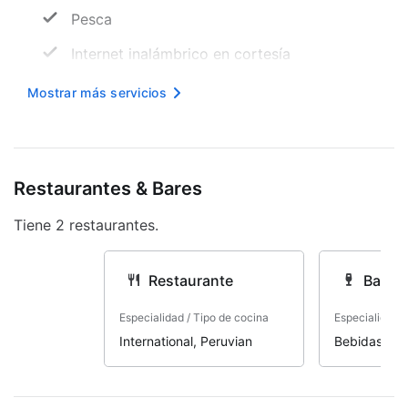
Pesca
Internet inalámbrico en cortesía
Salón de juegos
Mostrar más servicios
Vista al jardín
Asistencia turística
Restaurantes & Bares
Paseos en lancha
Tiene 2 restaurantes.
Desayuno continental gratuito
Bote de pedales
Restaurante
Bar
Servicio de transporte gratuito por la
zona
Especialidad / Tipo de cocina
Especialidad /
International, Peruvian
Bebidas nac
Barco en el sitio
Traslados gratuitos al aeropuerto