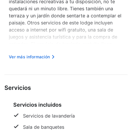
instalaciones recreativas a tu disposición, no te
quedará ni un minuto libre. Tienes también una
terraza y un jardín donde sentarte a contemplar el
paisaje. Otros servicios de este lodge incluyen
acceso a internet por wifi gratuito, una sala de
juegos y asistencia turística y para la compra de
entradas. El servicio de traslado gratuito llega
hasta a 80 kilómetros de distancia. Prueba
Ver más información
deliciosos platillos sin tener que salir de este
lodge, que te ofrec...
Servicios
Servicios incluidos
Servicios de lavandería
Sala de banquetes