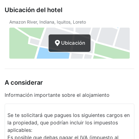
Traslados al aeropuerto
Ubicación del hotel
Accesible en silla de ruedas: no
Amazon River, Indiana, Iquitos, Loreto
Resguardo de equipaje
Desayuno gratis
Ubicación
Billar
Personal multilingüe
Dispensador de agua
A considerar
Biblioteca de negocios
Información importante sobre el alojamiento
Programa de actividades diario
Ecotours cercanos
Se te solicitará que pagues los siguientes cargos en
la propiedad, que podrían incluir los impuestos
Propiedad libre de humo
aplicables:
Seguro
Es posible que debas pagar el IVA (impuesto al