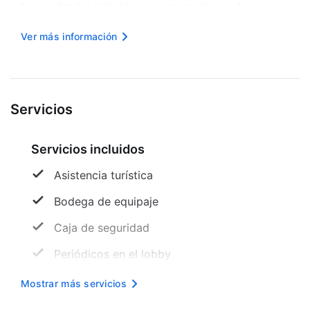
te pierdas las instalaciones recreativas a tu
disposición, que incluyen una piscina cubierta y un
Ver más información
gimnasio abierto las 24 horas. . Te sentirás como
en tu propia casa en cualquie...
Servicios
Servicios incluidos
Asistencia turística
Bodega de equipaje
Caja de seguridad
Periódicos en el lobby
Servicio de ama de llaves
Mostrar más servicios
Servicios con cargo extra