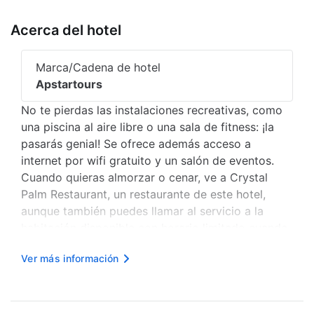
Acerca del hotel
Marca/Cadena de hotel
Apstartours
No te pierdas las instalaciones recreativas, como
una piscina al aire libre o una sala de fitness: ¡la
pasarás genial! Se ofrece además acceso a
internet por wifi gratuito y un salón de eventos.
Cuando quieras almorzar o cenar, ve a Crystal
Palm Restaurant, un restaurante de este hotel,
aunque también puedes llamar al servicio a la
habitación disponible con horario limitado cuando
no desees salir. Disfruta de tu bebida favorita en el
Ver más información
Bar o en el bar junto a la piscina. Todos los días se
sirve un...