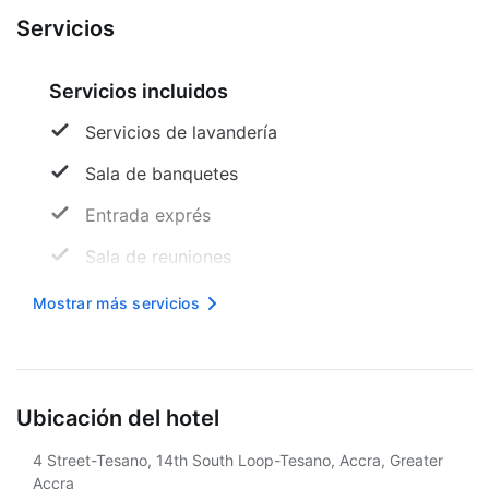
Servicios
Servicios incluidos
Servicios de lavandería
Sala de banquetes
Entrada exprés
Sala de reuniones
Internet inalámbrico en cortesía
Mostrar más servicios
Área designada para fumar
Aparcamiento accesible para sillas de
ruedas
Ubicación del hotel
Desayuno continental gratuito
4 Street-Tesano, 14th South Loop-Tesano, Accra, Greater
Accra