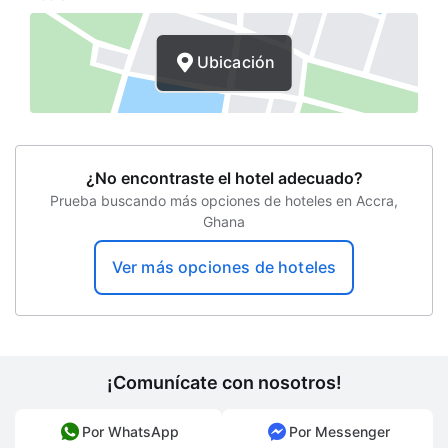
Traslados gratuitos al aeropuerto
Resguardo de equipaje
Ubicación
Salida exprés
Desayuno gratis
Centro de negocios
¿No encontraste el hotel adecuado?
Recepción 24 horas
Prueba buscando más opciones de hoteles en Accra,
Ghana
Programa de actividades diario
Estacionamiento a largo plaza
Ver más opciones de hoteles
Seguro
Chapoteadero
Estacionamiento sin asistencia gratuito
¡Comunícate con nosotros!
Clases de acondicionamiento físico
Por WhatsApp
Por Messenger