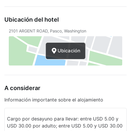
Traslados gratuitos al aeropuerto
Sala con acceso para sillas de ruedas
Ubicación del hotel
Opciones de menú vegetariano
2101 ARGENT ROAD, Pasco, Washington
disponibles
Recarga de autos eléctricos
Ubicación
Servicio de café en el lobby
Servicios de lavandería
Elevador
A considerar
Doble acristalamiento en todas las
ventanas
Información importante sobre el alojamiento
Estacionamiento descubierto
Cargo por desayuno para llevar: entre USD 5.00 y
Sala de banquetes
USD 30.00 por adulto; entre USD 5.00 y USD 30.00
Pesca