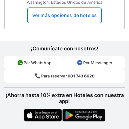
Washington, Estados Unidos de América
Gimnasio abierto las 24 horas
Ver más opciones de hoteles
Solo duchas que ahorran agua
Resguardo de equipaje
Centro de negocios
¡Comunícate con nosotros!
Recepción 24 horas
Servicio de limpieza a petición
Por WhatsApp
Por Messenger
Propiedad libre de humo
Para reservar
601 743 6620
Senderismo
Ruta de viaje accesible para sillas de
¡Ahorra hasta 10% extra en Hoteles con nuestra
ruedas
app!
Servicios con cargo extra
Desayuno disponible