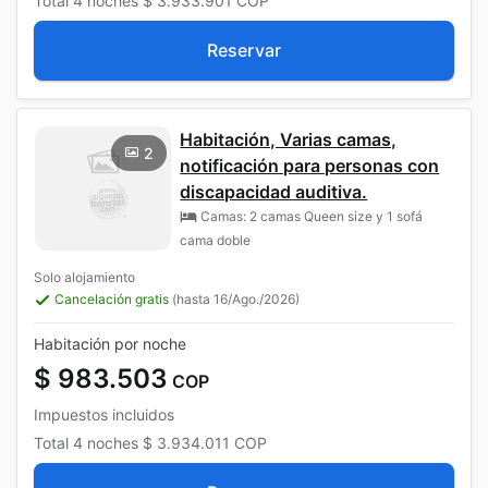
Total
4 noches
$ 3.933.901
COP
Reservar
Habitación, Varias camas,
2
notificación para personas con
discapacidad auditiva.
Camas: 2 camas Queen size y 1 sofá
cama doble
Solo alojamiento
Cancelación gratis
(hasta 16/Ago./2026)
Habitación por noche
$ 983.503
COP
Impuestos incluidos
Total
4 noches
$ 3.934.011
COP