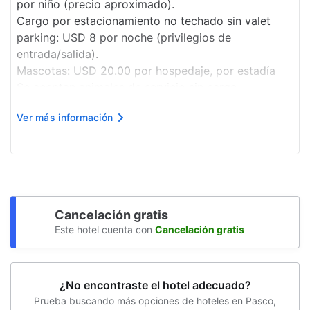
por niño (precio aproximado).
Cargo por estacionamiento no techado sin valet
Zona de ejercicio para perros
parking: USD 8 por noche (privilegios de
Cambio de sábanas (bajo petición)
entrada/salida).
Mascotas: USD 20.00 por hospedaje, por estadía
Mesa de registro accesible para sillas de
Se aceptan animales de servicio sin cargo.
ruedas
Cargo por cama adicional: USD 20.0 por noche.
Ver más información
La lista anterior puede estar incompleta. Además, es
Gimnasio accesible para sillas de ruedas
posible que los impues...
Sala de TV
Piscina accesible para sillas de ruedas
Baño público accesible para sillas de
Cancelación gratis
ruedas
Este hotel cuenta con
Cancelación gratis
Cambio de toallas (bajo petición)
Vista al jardín
¿No encontraste el hotel adecuado?
Camino sin escaleras a la entrada
Prueba buscando más opciones de hoteles en Pasco,