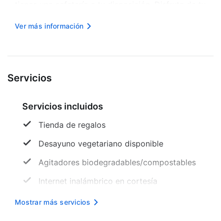
tienes una cafetería a tu disposición. Disfruta de tu
bebida favorita en el Bar. Todos los días, de 06:00
Ver más información
a 10:00, se sirve un desayuno para llevar con
carg...
Servicios
Servicios incluidos
Tienda de regalos
Desayuno vegetariano disponible
Agitadores biodegradables/compostables
Internet inalámbrico en cortesía
Aparcamiento accesible para sillas de
Mostrar más servicios
ruedas