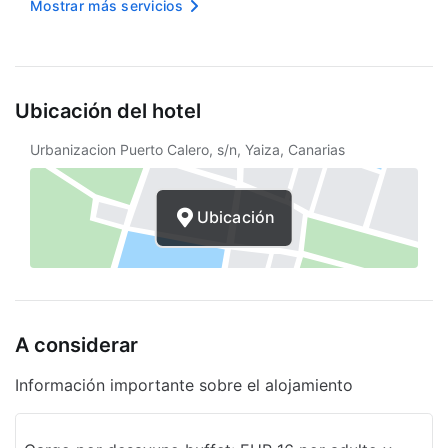
Pisos de baldosas en áreas públicas
Mostrar más servicios
Política integral de reciclaje
Estacionamiento gratuito
Ubicación del hotel
Pajitas biodegradables/compostables
Urbanizacion Puerto Calero, s/n, Yaiza, Canarias
Internet inalámbrico en cortesía
Recorridos en bicicleta
Ubicación
Estación de reparación de bicicletas
Asistencia turística
Buceo
A considerar
Interruptores que ahorran energía
Bombillas LED
Información importante sobre el alojamiento
Personal multilingüe