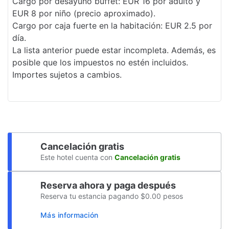
Cargo por desayuno buffet: EUR 16 por adulto y
Dispensador de agua
EUR 8 por niño (precio aproximado).
Almacenamiento seguro de bicicletas
Cargo por caja fuerte en la habitación: EUR 2.5 por
día.
Club de niños
La lista anterior puede estar incompleta. Además, es
posible que los impuestos no estén incluidos.
Elevador
Importes sujetos a cambios.
Snorkel
Clases de acondicionamiento físico
Alquiler de bicicletas en el sitio
Libros, DVD o música para niños
Cancelación gratis
Este hotel cuenta con
Cancelación gratis
Pesca
Acceso en silla de ruedas
Reserva ahora y paga después
Reserva tu estancia pagando $0.00 pesos
Máquina expendedora
Más información
Recepción