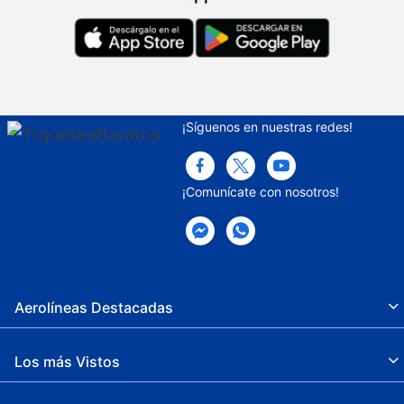
Parque infantil
Propiedad libre de humo
Seguro
Snack bar
¡Síguenos en nuestras redes!
Chapoteadero
¡Comunícate con nosotros!
Senderismo
Solárium
Renta de computadoras
Salón de belleza
Aerolíneas Destacadas
Cajero automático
Los más Vistos
Concierge
Servicios con cargo extra