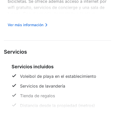
bicicletas. Se ofrece además acceso a internet por
wifi gratuito, servicios de concierge y una sala de
juegos. Con el servicio de traslado a la playa
gratuito, estarás tomando el sol en un abrir y
Ver más información
cerrar de ojos. Cuando tengas el antojo de
saborear un platillo de coc...
Servicios
Servicios incluidos
Voleibol de playa en el establecimiento
Servicios de lavandería
Tienda de regalos
Distancia desde la propiedad (metros)