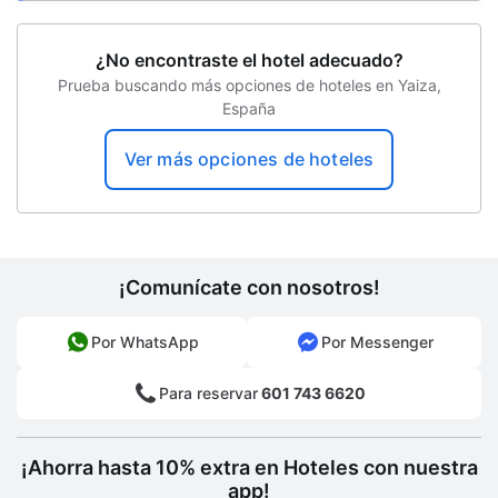
Estacionamiento en la calle
¿No encontraste el hotel adecuado?
Spa
Prueba buscando más opciones de hoteles en Yaiza,
Salón de juegos
España
Vista al jardín
Ver más opciones de hoteles
Bodas
Servicios de spa
Servicio de transporte gratuito a la playa
¡Comunícate con nosotros!
Resguardo de equipaje
Por WhatsApp
Por Messenger
Billar
Para reservar
601 743 6620
Centro de negocios
Recepción 24 horas
¡Ahorra hasta 10% extra en Hoteles con nuestra
Tiro con arco
app!