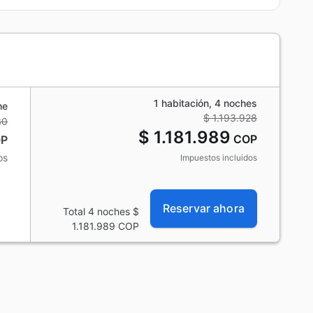
1 habitación, 4 noches
he
$ 1.193.928
30
$ 1.181.989
COP
P
os
Impuestos incluidos
Reservar ahora
Total 4 noches
$
1.181.989
COP